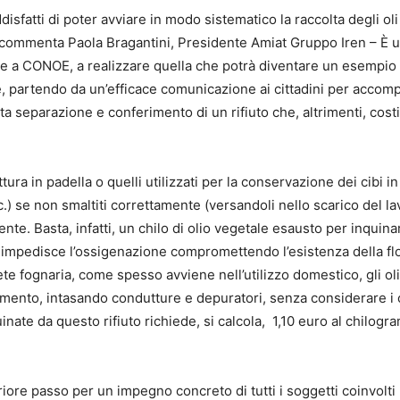
fatti di poter avviare in modo sistematico la raccolta degli oli
 – commenta Paola Bragantini, Presidente Amiat Gruppo Iren – È 
tà e a CONOE, a realizzare quella che potrà diventare un esempio
e, partendo da un’efficace comunicazione ai cittadini per accom
ta separazione e conferimento di un rifiuto che, altrimenti, cost
ittura in padella o quelli utilizzati per la conservazione dei cibi i
c.) se non smaltiti correttamente (versandoli nello scarico del l
ente. Basta, infatti, un chilo di olio vegetale esausto per inquin
é impedisce l’ossigenazione compromettendo l’esistenza della fl
ete fognaria, come spesso avviene nell’utilizzo domestico, gli oli
amento, intasando condutture e depuratori, senza considerare i 
uinate da questo rifiuto richiede, si calcola, 1,10 euro al chilog
riore passo per un impegno concreto di tutti i soggetti coinvolti 