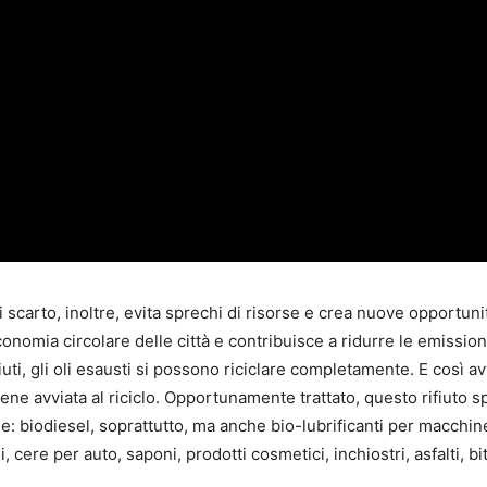
di scarto, inoltre, evita sprechi di risorse e crea nuove opportuni
economia circolare delle città e contribuisce a ridurre le emission
fiuti, gli oli esausti si possono riciclare completamente. E così a
viene avviata al riciclo. Opportunamente trattato, questo rifiuto s
me: biodiesel, soprattutto, ma anche bio-lubrificanti per macchin
, cere per auto, saponi, prodotti cosmetici, inchiostri, asfalti, bi