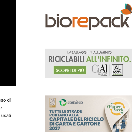
sso di
te
 usati