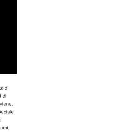
tà di
i di
vviene,
peciale
e
tumi,