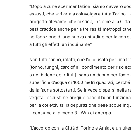
“Dopo alcune sperimentazioni siamo davvero soddis
esausti, che arriverà a coinvolgere tutta Torino
progetto rilevante, che ci sfida, insieme alla Cit
best practice anche per altre realtà metropolitan
nell’adozione di una nuova abitudine per la corret
a tutti gli effetti un inquinante”.
Non tutti sanno, infatti, che l’olio usato per una fr
(tonno, funghi, carciofini, condimento per riso ec
o nel bidone dei rifiuti), sono un danno per l’ambi
superficie d’acqua di 1000 metri quadrati, perch
della fauna sottostanti. Se invece dispersi nella r
vegetali esausti ne pregiudicano il buon funzion
per la collettività: la depurazione delle acque inq
il consumo di almeno 3 kW/h di energia.
“L’accordo con la Città di Torino e Amiat è un ulte