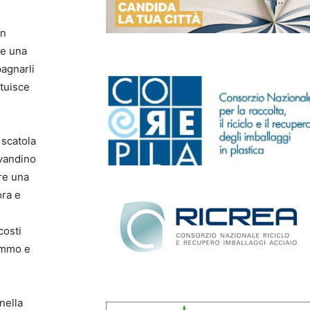
un
 e una
pagnarli
ituisce
n scatola
avandino
are una
ora e
costi
rammo e
nella