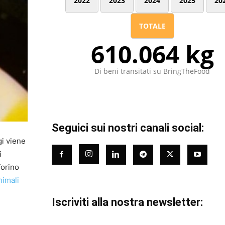
2022
2023
2024
2025
20
TOTALE
610.064 kg
Di beni transitati su BringTheFood
Seguici sui nostri canali social:
gi viene
i
Torino
nimali
Iscriviti alla nostra newsletter: