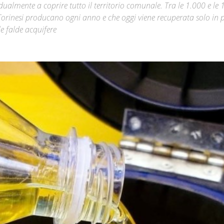
ualmente a coprire tutto il territorio comunale. Tra le 1.000 e le 
 i Torinesi producano ogni anno e che oggi viene recuperata solo in 
Città
le falde acquifere