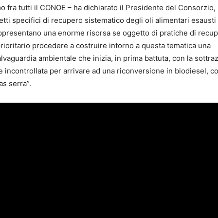
imo fra tutti il CONOE – ha dichiarato il Presidente del Consorzio,
pecifici di recupero sistematico degli oli alimentari esausti i
i rappresentano una enorme risorsa se oggetto di pratiche di recu
prioritario procedere a costruire intorno a questa tematica una
alvaguardia ambientale che inizia, in prima battuta, con la sottra
e incontrollata per arrivare ad una riconversione in biodiesel, c
as serra”.