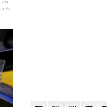
1.500
piccola