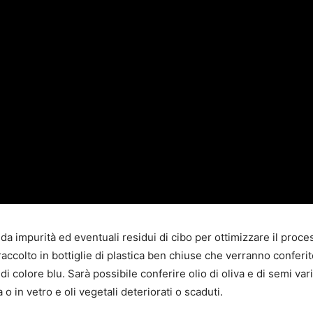
da impurità ed eventuali residui di cibo per ottimizzare il proce
raccolto in bottiglie di plastica ben chiuse che verranno conferi
di colore blu. Sarà possibile conferire olio di oliva e di semi vari
a o in vetro e oli vegetali deteriorati o scaduti.