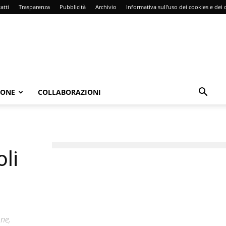
atti
Trasparenza
Pubblicità
Archivio
Informativa sull’uso dei cookies e dei d
IONE
COLLABORAZIONI
oli
one,