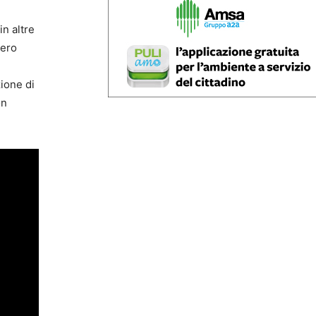
n altre
pero
zione di
on