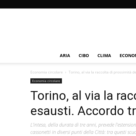
ARIA
CIBO
CLIMA
ECONOM
Economia circolare
Torino, al via la raccolta di prossimità de
Economia circolare
Torino, al via la ra
esausti. Accordo t
L'intesa, della durata di tre anni, prevede l'estensi
cassonetti in diversi punti della Città: tra questi s