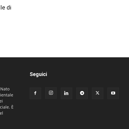
le di
Seguici
. Nato
ientale
ei
ciale. È
el