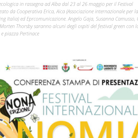
ecologica in rassegna ad Alba dal 23 al 26 maggio per il Festival
ato da Cooperativa Erica, Aica (Associazione internazionale per l
Città
ng Italia) ed Eprcomunicazione. Angelo Gaja, Susanna Camusso, 
Morten Thorsby saranno alcuni degli ospiti del festival green con l
 e piazza Pertinace