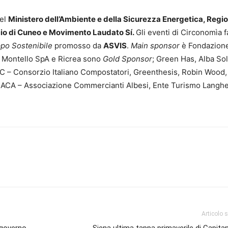
del
Ministero dell’Ambiente e della Sicurezza Energetica, Regi
o di Cuneo e Movimento Laudato Sí.
Gli eventi di Circonomìa 
ppo Sostenibile
promosso da
ASVIS
.
Main sponsor
è Fondazion
o, Montello SpA e Ricrea sono
Gold Sponsor
; Green Has, Alba Sol
IC – Consorzio Italiano Compostatori, Greenthesis, Robin Wood,
r
ACA – Associazione Commercianti Albesi, Ente Turismo Langh
Articolo 