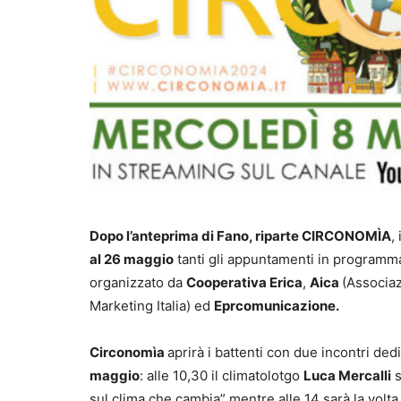
Dopo l’anteprima di Fano, riparte CIRCONOMÌA
,
al 26 maggio
tanti gli appuntamenti in programma 
organizzato da
Cooperativa Erica
,
Aica
(Associaz
Marketing Italia) ed
Eprcomunicazione.
Circonomìa
aprirà i battenti con due incontri ded
maggio
: alle 10,30 il climatolotgo
Luca Mercalli
s
sul clima che cambia” mentre alle 14 sarà la volta