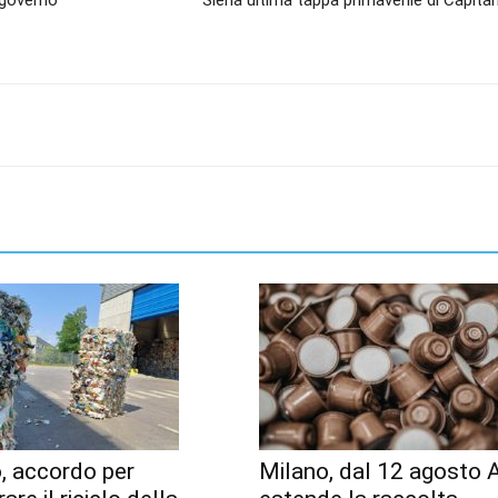
 governo
Siena ultima tappa primaverile di Capita
, accordo per
Milano, dal 12 agosto