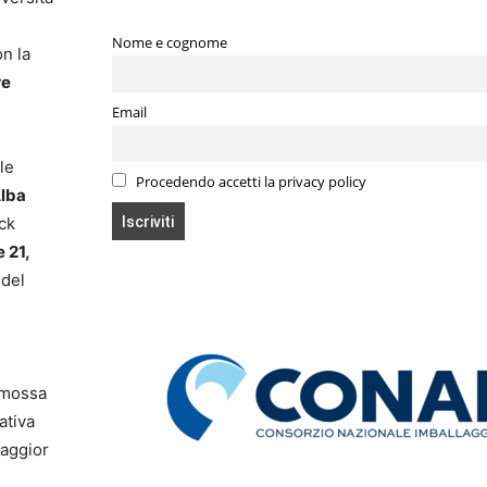
Nome e cognome
on la
re
Email
le
Procedendo accetti la privacy policy
Alba
ck
e 21,
 del
omossa
ativa
Maggior