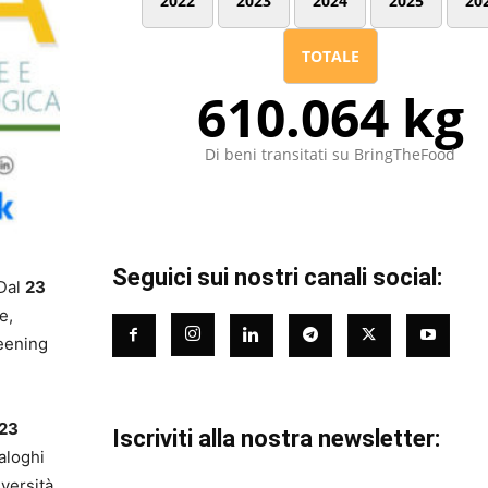
2022
2023
2024
2025
20
TOTALE
610.064 kg
Di beni transitati su BringTheFood
Seguici sui nostri canali social:
 Dal
23
e,
eening
 23
Iscriviti alla nostra newsletter:
aloghi
iversità