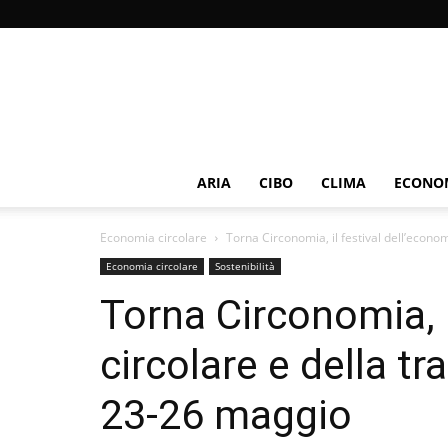
ARIA
CIBO
CLIMA
ECONOM
Economia circolare
Torna Circonomia, il festival dell’econom
Economia circolare
Sostenibilità
Torna Circonomia, i
circolare e della tr
23-26 maggio