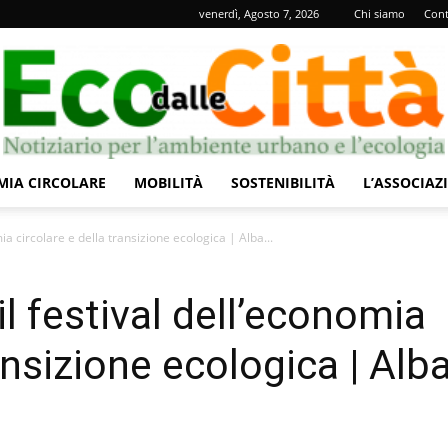
venerdì, Agosto 7, 2026
Chi siamo
Cont
IA CIRCOLARE
MOBILITÀ
SOSTENIBILITÀ
L’ASSOCIAZ
Eco
ia circolare e della transizione ecologica | Alba...
l festival dell’economia
ansizione ecologica | Alb
dalle