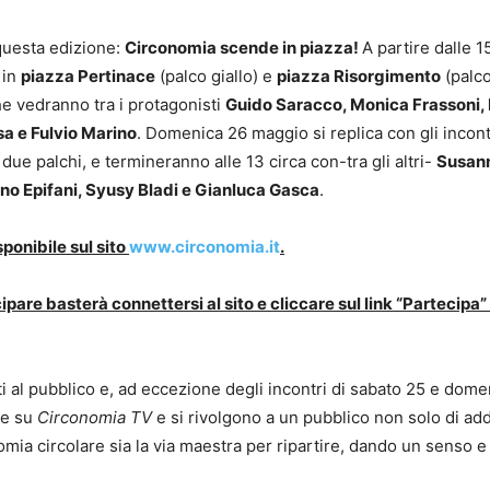
 questa edizione:
Circonomia scende in piazza!
A partire dalle 1
i in
piazza Pertinace
(palco giallo) e
piazza Risorgimento
(palco
che vedranno tra i protagonisti
Guido Saracco, Monica Frassoni,
sa e Fulvio Marino
. Domenica 26 maggio si replica con gli incont
due palchi, e termineranno alle 13 circa con-tra gli altri-
Susan
no Epifani, Syusy Bladi e Gianluca Gasca
.
onibile sul sito
www.circonomia.it
.
pare basterà connettersi al sito e cliccare sul link “Partecipa”
 al pubblico e, ad eccezione degli incontri di sabato 25 e dome
 e su
Circonomia TV
e si rivolgono a un pubblico non solo di adde
onomia circolare sia la via maestra per ripartire, dando un senso e