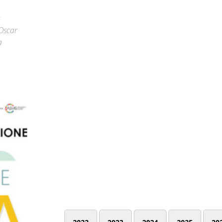
a
Oscar
a