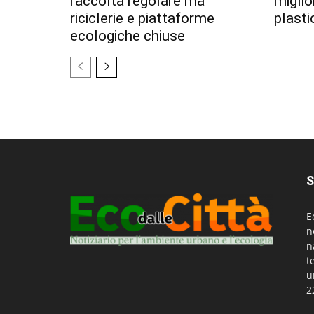
raccolta regolare ma
miglior
riciclerie e piattaforme
plastic
ecologiche chiuse
S
E
n
n
t
u
2