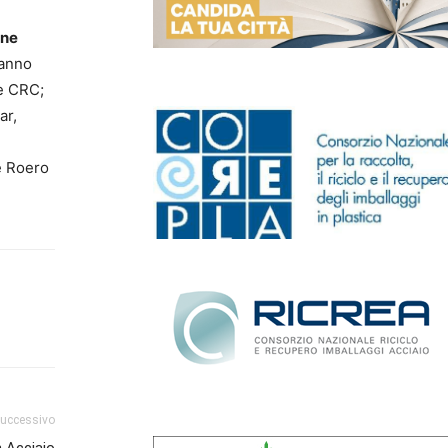
one
fanno
e CRC;
ar,
e Roero
successivo