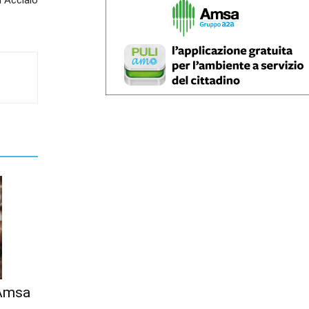
n Acciaio
 Amsa