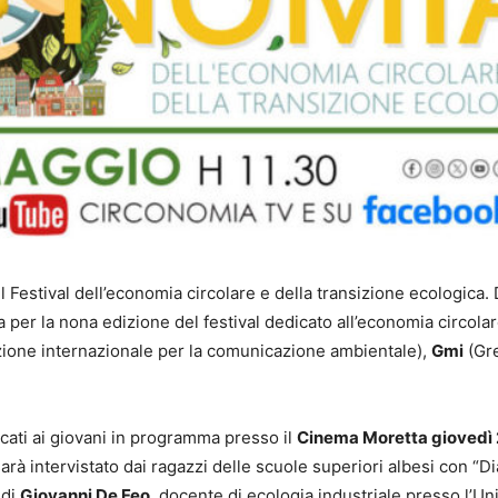
 il Festival dell’economia circolare e della transizione ecologica.
per la nona edizione del festival dedicato all’economia circolar
ione internazionale per la comunicazione ambientale),
Gmi
(Gr
icati ai giovani in programma presso il
Cinema Moretta giovedì
arà intervistato dai ragazzi delle scuole superiori albesi con “Di
 di
Giovanni De Feo
, docente di ecologia industriale presso l’Un