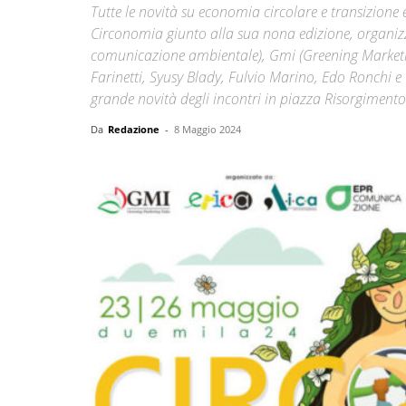
Tutte le novità su economia circolare e transizione 
Circonomia giunto alla sua nona edizione, organizz
comunicazione ambientale), Gmi (Greening Marketi
Farinetti, Syusy Blady, Fulvio Marino, Edo Ronchi e 
grande novità degli incontri in piazza Risorgimento
Da
Redazione
-
8 Maggio 2024