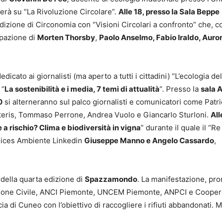
erà su “La Rivoluzione Circolare”.
Alle 18, presso la Sala Beppe
edizione di Circonomia con “Visioni Circolari a confronto” che, c
ipazione di
Morten Thorsby
,
Paolo Anselmo, Fabio Iraldo, Auro
dicato ai giornalisti (ma aperto a tutti i cittadini) “L’ecologia del
 “
La sostenibilità e i media, 7 temi di attualità
”. Presso la
sala 
0
si alterneranno sul palco giornalisti e comunicatori come Patri
asteris, Tommaso Perrone, Andrea Vuolo e Giancarlo Sturloni.
All
 è a rischio? Clima e biodiversità in vigna
” durante il quale il “Re
oices Ambiente Linkedin
Giuseppe Manno e Angelo Cassardo
,
a della quarta edizione di
Spazzamondo
. La manifestazione, pr
zione Civile, ANCI Piemonte, UNCEM Piemonte, ANPCI e Cooper
incia di Cuneo con l’obiettivo di raccogliere i rifiuti abbandonati. 