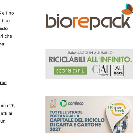
5 e fino
 blu)
 Edo
ri che
na
 nel
nica 26,
tti ai
 un