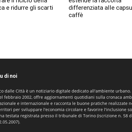
are il riciclo della
estende la raccolta
a e ridurre gli scarti
differenziata alle capsu
caffè
u di noi
co dalle Città è un notiziario digitale dedicato all'ambiente urbano
el febbraio 2002, offre aggiornamenti quotidiani sulla cronaca amb
azionale e internazionale e racconta le buone pratiche realizzate n
erritori per sviluppare l'economia circolare e favorire l'inclusione so
na testata registrata presso il tribunale di Torino (iscrizione n. 58 d
2.05.2007).