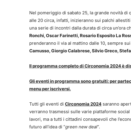
Nel pomeriggio di sabato 25, la grande novità di
alle 20 circa, infatti, inizieranno sui palchi allestit
una serie di incontri dalla durata di circa un’ora 
Ronchi, Oscar Farinetti, Rosario Esposito La Ros
prenderanno il via al mattino dalle 10, sempre sui 
Camusso, Giorgio Calabrese, Silvio Greco, Stefa
Il programma completo di Circonomìa 2024 è disp
Gli eventi in programma sono gratuiti: per parteci
menu per iscriversi.
Tutti gli eventi di
Circonomìa 2024
saranno aperti
verranno trasmessi sulle varie piattaforme social
lavori, ma a tutti i cittadini consapevoli che l’ec
futuro all’idea di “
green new deal
”.