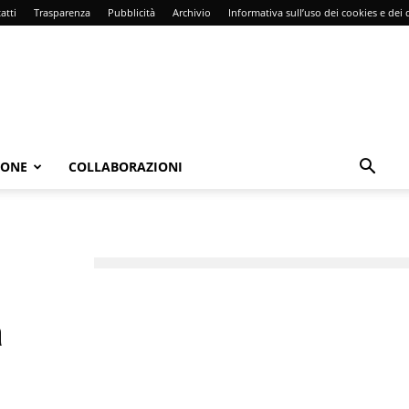
atti
Trasparenza
Pubblicità
Archivio
Informativa sull’uso dei cookies e dei d
IONE
COLLABORAZIONI
a