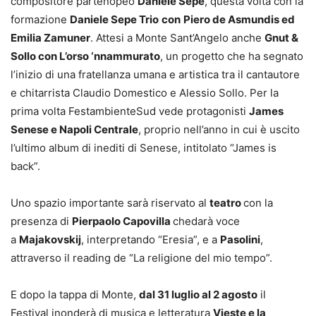
compositore partenopeo
Daniele Sepe
, questa volta con la
formazione
Daniele Sepe Trio
con
Piero de Asmundis ed
Emilia Zamuner
. Attesi a Monte Sant’Angelo anche
Gnut &
Sollo con L’orso ‘nnammurato
, un progetto che ha segnato
l’inizio di una fratellanza umana e artistica tra il cantautore
e chitarrista Claudio Domestico e Alessio Sollo. Per la
prima volta FestambienteSud vede protagonisti
James
Senese e Napoli Centrale
, proprio nell’anno in cui è uscito
l’ultimo album di inediti di Senese, intitolato “James is
back”.
Uno spazio importante sarà riservato al
teatro
con la
presenza di
Pierpaolo Capovilla
chedarà voce
a
Majakovskij
, interpretando “Eresia”, e a
Pasolini
,
attraverso il reading de “La religione del mio tempo”.
E dopo la tappa di Monte,
dal 31 luglio al 2 agosto
il
Festival inonderà di musica e letteratura
Vieste e la