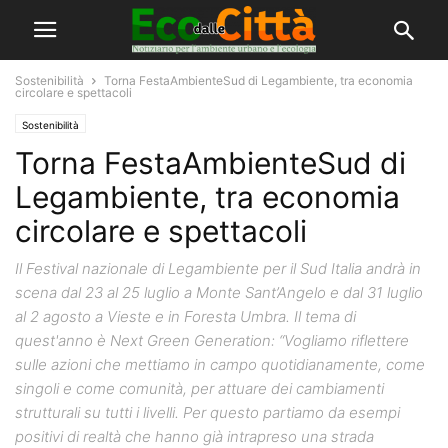
Sostenibilità
Torna FestaAmbienteSud di Legambiente, tra economia
circolare e spettacoli
Sostenibilità
Torna FestaAmbienteSud di
Legambiente, tra economia
circolare e spettacoli
Il Festival nazionale di Legambiente per il Sud Italia andrà in
scena dal 23 al 25 luglio a Monte Sant’Angelo e dal 31 luglio
al 2 agosto a Vieste e in Foresta Umbra. Il tema di
quest'anno è Next Green Generation: “Vogliamo riflettere
sulle azioni che mettiamo in campo quotidianamente, come
singoli e come comunità, per attuare dei cambiamenti
strutturali su tutti i livelli. Per questo partiamo da esempi
positivi di realtà che hanno già intrapreso una strada