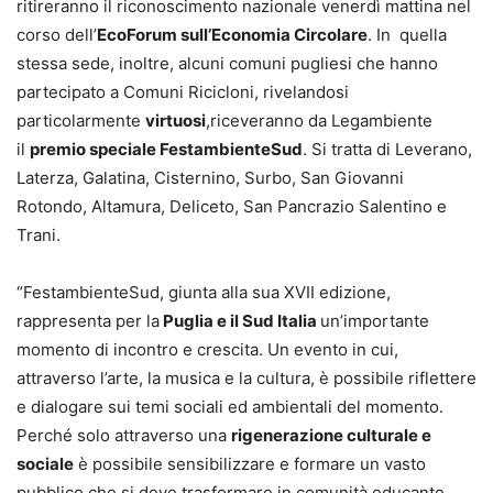
ritireranno il riconoscimento nazionale venerdì mattina nel
corso dell’
EcoForum sull’Economia Circolare
. In quella
stessa sede, inoltre, alcuni comuni pugliesi che hanno
partecipato a Comuni Ricicloni, rivelandosi
particolarmente
virtuosi
,riceveranno da Legambiente
il
premio speciale FestambienteSud
. Si tratta di Leverano,
Laterza, Galatina, Cisternino, Surbo, San Giovanni
Rotondo, Altamura, Deliceto, San Pancrazio Salentino e
Trani.
“FestambienteSud, giunta alla sua XVII edizione,
rappresenta per la
Puglia e il Sud Italia
un’importante
momento di incontro e crescita. Un evento in cui,
attraverso l’arte, la musica e la cultura, è possibile riflettere
e dialogare sui temi sociali ed ambientali del momento.
Perché solo attraverso una
rigenerazione culturale e
sociale
è possibile sensibilizzare e formare un vasto
pubblico che si deve trasformare in comunità educante