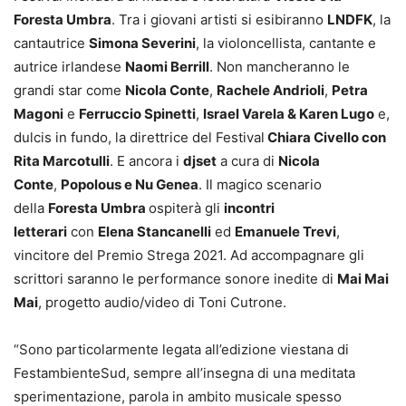
Foresta Umbra
. Tra i giovani artisti si esibiranno
LNDFK
, la
cantautrice
Simona Severini
, la violoncellista, cantante e
autrice irlandese
Naomi Berrill
. Non mancheranno le
grandi star come
Nicola Conte
,
Rachele Andrioli
,
Petra
Magoni
e
Ferruccio Spinetti
,
Israel Varela & Karen Lugo
e,
dulcis in fundo, la direttrice del Festival
Chiara Civello con
Rita Marcotulli
. E ancora i
djset
a cura di
Nicola
Conte
,
Popolous e
Nu Genea
. Il magico scenario
della
Foresta Umbra
ospiterà gli
incontri
letterari
con
Elena Stancanelli
ed
Emanuele Trevi
,
vincitore del Premio Strega 2021. Ad accompagnare gli
scrittori saranno le performance sonore inedite di
Mai Mai
Mai
, progetto audio/video di Toni Cutrone.
“Sono particolarmente legata all’edizione viestana di
FestambienteSud, sempre all’insegna di una meditata
sperimentazione, parola in ambito musicale spesso