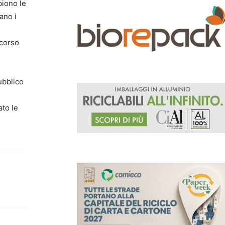
piono le
ano i
rcorso
ubblico
ato le