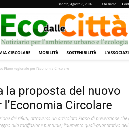
sabato, Agosto 8, 2026
Chi siamo
Cont
IA CIRCOLARE
MOBILITÀ
SOSTENIBILITÀ
L’ASSOCIAZ
Eco
vo Piano regionale per l’Economia Circolare
 la proposta del nuovo
r l’Economia Circolare
dalle
zione dei rifiuti, attraverso un articolato Piano di prevenzione che
sostegno alla tariffazione puntuale; l'aumento quali-quantitativo dell