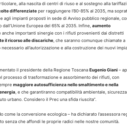
colare, alla nascita di centri di riuso e al sostegno alla tariffaz
olte differenziate
per raggiungere l’80-85% al 2035, ma soprat
e agli impianti proposti in sede di Avviso pubblico regionale, c
sto dall’Unione Europea del 65% al 2035. Infine,
aumento
e anche importanti sinergie con i rifiuti provenienti dai distretti
il ricorso alle discariche
, che saranno comunque chiamate a
 necessario all’autorizzazione e alla costruzione dei nuovi impia
mmentato il presidente della Regione Toscana
Eugenio Giani
– ap
 processo di trasformazione e assorbimento dei rifiuti, con
 sempre
maggiore autosufficienza nello smaltimento e nella
 energia
, e che garantiranno compatibilità ambientale, sicurezza
to urbano. Considero il Prec una sfida riuscita”.
o come la conversione ecologica – ha dichiarato l’assessora re
o senza che affondi le proprie radici nelle nostre comunità.