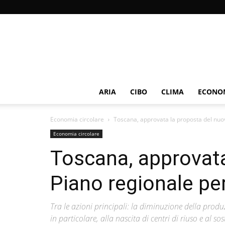
ARIA
CIBO
CLIMA
ECONOM
Economia circolare
Toscana, approvata la proposta del nuo
Economia circolare
Toscana, approvata
Piano regionale pe
Tra le azioni principali: la diminuzione della produ
in particolare, alla nascita di centri di riuso e al 