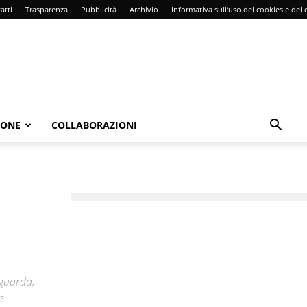
atti
Trasparenza
Pubblicità
Archivio
Informativa sull’uso dei cookies e dei d
IONE
COLLABORAZIONI
 guarda,
e