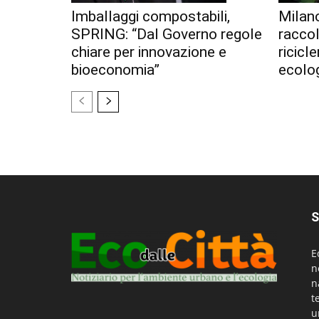
Imballaggi compostabili,
Milan
SPRING: “Dal Governo regole
racco
chiare per innovazione e
ricicl
bioeconomia”
ecolo
S
E
n
n
t
u