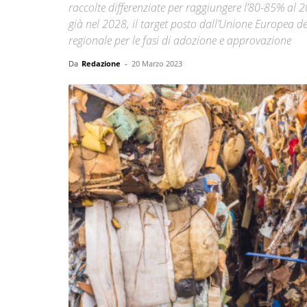
raccolte differenziate per raggiungere l’80-85% al 20
già nel 2028, il target posto dall’Unione Europea d
regionale per le fasi di adozione e approvazione
Da
Redazione
-
20 Marzo 2023