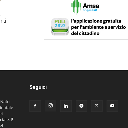
a
rti
Seguici
. Nato
ientale
ei
ciale. È
el