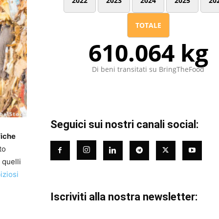
2022
2023
2024
2025
20
TOTALE
610.064 kg
Di beni transitati su BringTheFood
Seguici sui nostri canali social:
fiche
to
 quelli
iziosi
Iscriviti alla nostra newsletter: