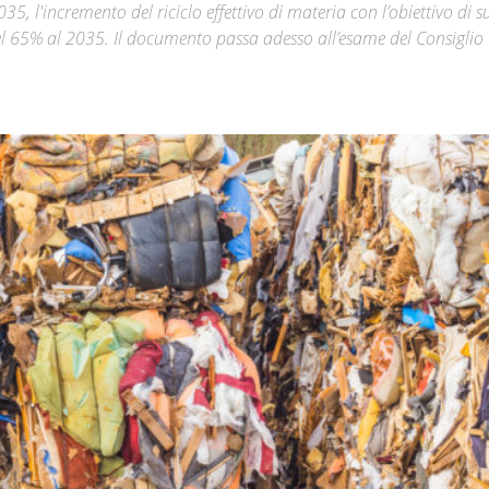
35, l'incremento del riciclo effettivo di materia con l’obiettivo di s
el 65% al 2035. Il documento passa adesso all’esame del Consiglio
Città