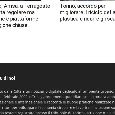
o, Amsa: a Ferragosto
Torino, accordo per
lta regolare ma
migliorare il riciclo dell
erie e piattaforme
plastica e ridurre gli sca
giche chiuse
u di noi
co dalle Città è un notiziario digitale dedicato all'ambiente urbano
el febbraio 2002, offre aggiornamenti quotidiani sulla cronaca amb
azionale e internazionale e racconta le buone pratiche realizzate n
erritori per sviluppare l'economia circolare e favorire l'inclusione so
na testata registrata presso il tribunale di Torino (iscrizione n. 58 d