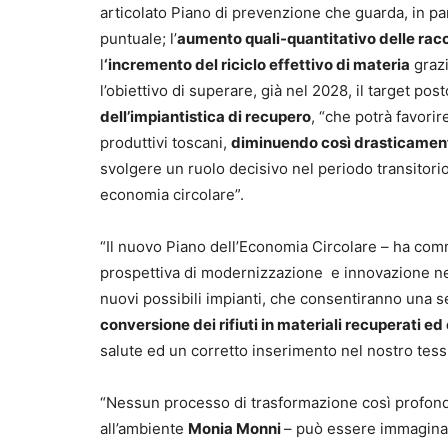
articolato Piano di prevenzione che guarda, in parti
puntuale; l’
aumento quali-quantitativo delle racc
l
‘incremento del riciclo effettivo di materia
grazi
l’obiettivo di superare, già nel 2028, il target po
dell’impiantistica di recupero
, “che potrà favorir
produttivi toscani,
diminuendo così drasticamente 
svolgere un ruolo decisivo nel periodo transitorio
economia circolare”.
“Il nuovo Piano dell’Economia Circolare – ha co
prospettiva di modernizzazione e innovazione nel
nuovi possibili impianti, che consentiranno una
conversione dei rifiuti in materiali recuperati ed
salute ed un corretto inserimento nel nostro tessu
“Nessun processo di trasformazione così profond
all’ambiente
Monia Monni
– può essere immaginat