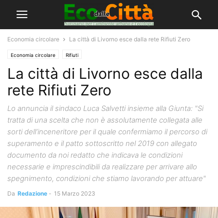
Economia circolare
La città di Livorno esce dalla rete Rifiuti Zero
Economia circolare
Rifiuti
La città di Livorno esce dalla
rete Rifiuti Zero
Lo annuncia il sindaco Luca Salvetti insieme alla Giunta: "Si
tratta di una scelta che non è assolutamente collegata alle
sorti dell’inceneritore per il quale confermiamo il percorso di
superamento e il patto sottoscritto nel 2019 con allegato
documento da noi redatto che indicava le condizioni
necessarie e imprescindibili da realizzare per arrivare allo
spegnimento, condizioni che stiamo lavorando per attuare"
Da
Redazione
-
15 Marzo 2023