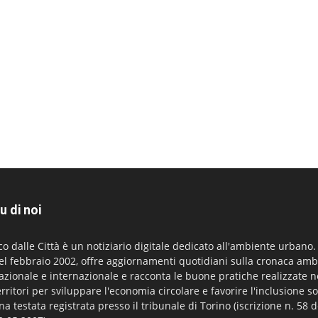
u di noi
co dalle Città è un notiziario digitale dedicato all'ambiente urbano
el febbraio 2002, offre aggiornamenti quotidiani sulla cronaca amb
azionale e internazionale e racconta le buone pratiche realizzate n
erritori per sviluppare l'economia circolare e favorire l'inclusione so
na testata registrata presso il tribunale di Torino (iscrizione n. 58 d