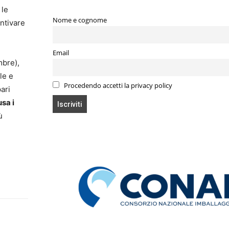
 le
Nome e cognome
entivare
Email
mbre),
le e
Procedendo accetti la privacy policy
ari
usa i
ù