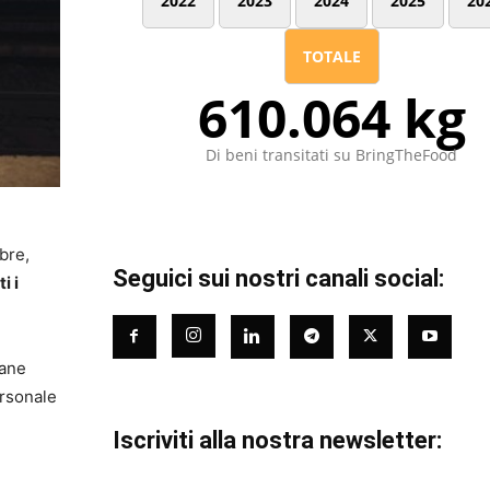
2022
2023
2024
2025
20
TOTALE
610.064 kg
Di beni transitati su BringTheFood
bre,
Seguici sui nostri canali social:
i i
tane
ersonale
Iscriviti alla nostra newsletter: