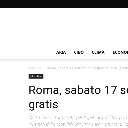
ARIA
CIBO
CLIMA
ECONOM
Mobilità
Roma, sabato 17 settembre trasporti pubblici grati
Mobilità
Roma, sabato 17 se
gratis
Metro, bus e tram gratis per l'open day del traspo
Europea della Mobilità. Previste anche attività di i