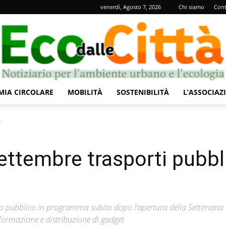
venerdì, Agosto 7, 2026
Chi siamo
Cont
IA CIRCOLARE
MOBILITÀ
SOSTENIBILITÀ
L’ASSOCIAZ
Eco
s
ttembre trasporti pubbl
dalle
rto pubblico in programma subito dopo l’apertura della Settimana
nformazione e distribuzione di gadget