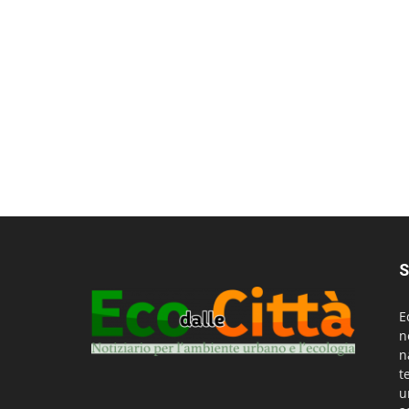
S
E
n
n
t
u