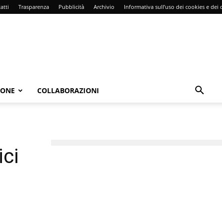
atti
Trasparenza
Pubblicità
Archivio
Informativa sull’uso dei cookies e dei d
IONE
COLLABORAZIONI
ici