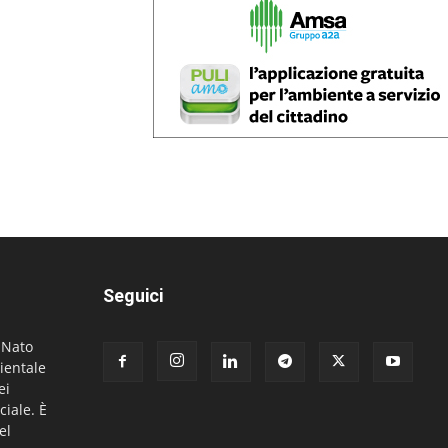
Seguici
. Nato
ientale
ei
ciale. È
el