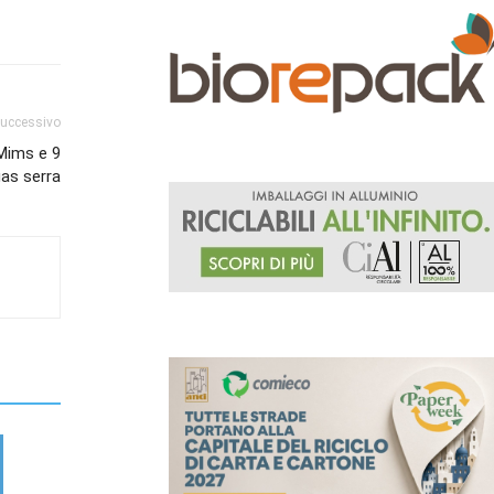
successivo
 Mims e 9
gas serra