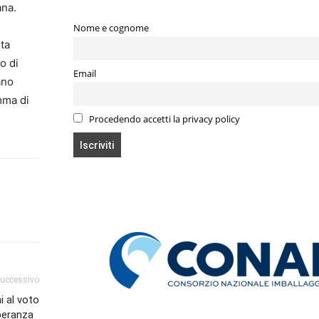
ana.
Nome e cognome
sta
o di
Email
ano
amma di
Procedendo accetti la privacy policy
successivo
i al voto
speranza