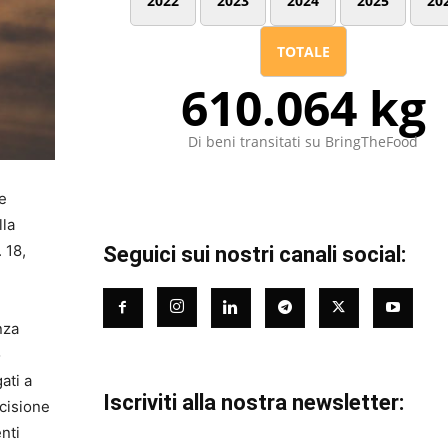
2022
2023
2024
2025
20
TOTALE
610.064 kg
Di beni transitati su BringTheFood
e
lla
 18,
Seguici sui nostri canali social:
nza
o
ati a
Iscriviti alla nostra newsletter:
ecisione
nti