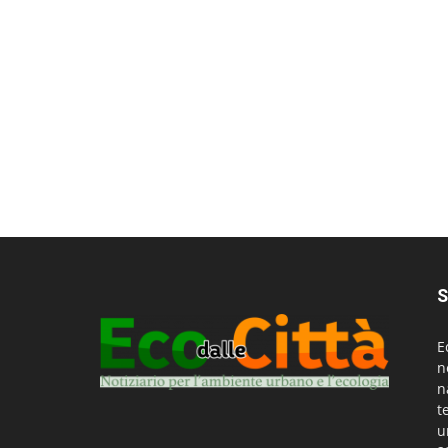
S
E
n
n
t
u