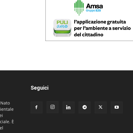
Seguici
. Nato
ientale
ei
ciale. È
el