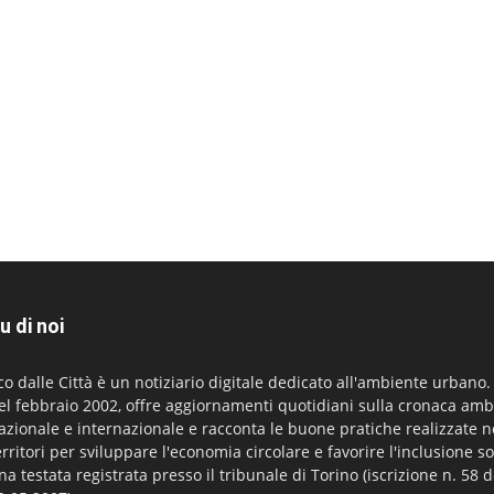
u di noi
co dalle Città è un notiziario digitale dedicato all'ambiente urbano
el febbraio 2002, offre aggiornamenti quotidiani sulla cronaca amb
azionale e internazionale e racconta le buone pratiche realizzate n
erritori per sviluppare l'economia circolare e favorire l'inclusione so
na testata registrata presso il tribunale di Torino (iscrizione n. 58 d