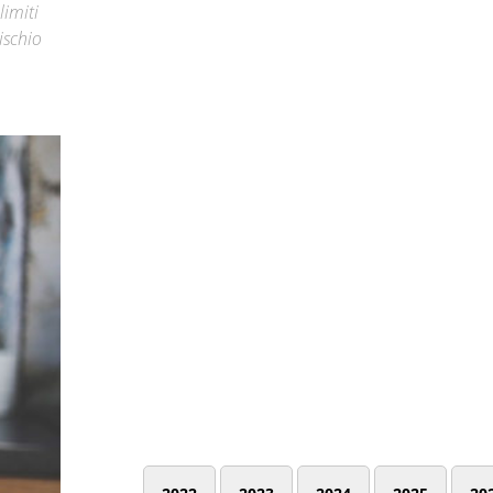
limiti
ischio