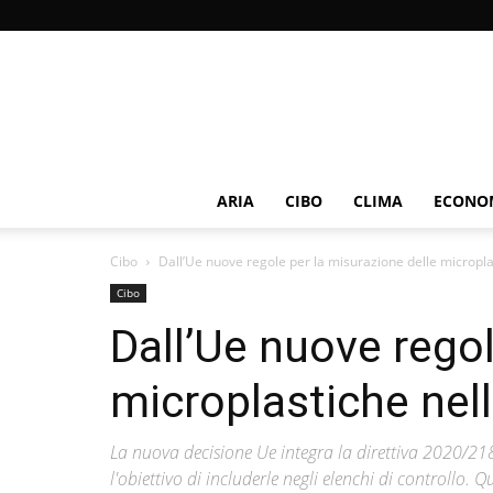
ARIA
CIBO
CLIMA
ECONOM
Cibo
Dall’Ue nuove regole per la misurazione delle micropla
Cibo
Dall’Ue nuove regol
microplastiche nell
La nuova decisione Ue integra la direttiva 2020/21
l'obiettivo di includerle negli elenchi di controllo