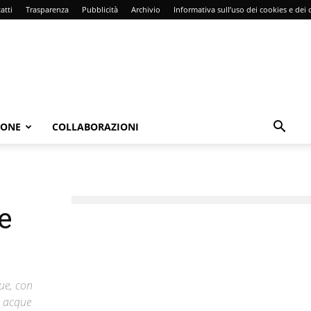
atti
Trasparenza
Pubblicità
Archivio
Informativa sull’uso dei cookies e dei d
IONE
COLLABORAZIONI
e
ue, con
e acque