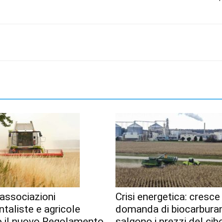
associazioni
Crisi energetica: cresce
taliste e agricole
domanda di biocarburan
o il nuovo Regolamento
salgono i prezzi del cib