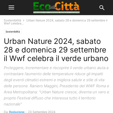
Sostenibilità
Urban Nature 2024, sabato 28 e domenica 29 settembre il
Wwf celebra...
Sostenibilità
Urban Nature 2024, sabato
28 e domenica 29 settembre
il Wwf celebra il verde urbano
Proteggere, incrementare e riscoprire il verde urbano aiuta a
contrastare l’aumento delle temperature riduce gli impatti
degli eventi climatici estremi e migliora salute e stile di vita
delle persone. Raniero Maggini, Presidente del WWF Roma e
Area Metropolitana: "Urban Nature cresce, diventa un vero e
proprio Festival diffuso che interessa tutto il territorio
nazionale"
Da
Redazione
-
23 Settembre 2024