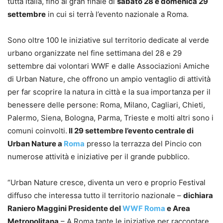
tutta Italia, fino al gran finale di
sabato 28 e domenica 29
settembre
in cui si terrà l’evento nazionale a Roma.
Sono oltre 100 le iniziative sul territorio dedicate al verde
urbano organizzate nel fine settimana del 28 e 29
settembre dai volontari WWF e dalle Associazioni Amiche
di Urban Nature, che offrono un ampio ventaglio di attività
per far scoprire la natura in città e la sua importanza per il
benessere delle persone: Roma, Milano, Cagliari, Chieti,
Palermo, Siena, Bologna, Parma, Trieste e molti altri sono i
comuni coinvolti.
Il 29 settembre l’evento centrale di
Urban Nature a
Roma
presso la terrazza del Pincio con
numerose attività e iniziative per il grande pubblico.
“Urban Nature cresce, diventa un vero e proprio Festival
diffuso che interessa tutto il territorio nazionale –
dichiara
Raniero Maggini Presidente del
WWF Roma
e Area
Metropolitana
– A Roma tante le iniziative per raccontare