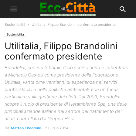
Sostenibilità
Utilitalia, Filippo Brandolini confermato presidente
Sostenibilità
Utilitalia, Filippo Brandolini
confermato presidente
Brandolini, che nel febbraio dello scorso anno è subentrato
a Michaela Castelli come presidente della Federazione
Utilitalia, vanta oltre vent'anni di esperienza nei servizi
pubblici locali e nelle politiche ambientali, con un focus
particolare sulla gestione dei rifiuti. Dal 2009, Brandolini
ricopre il ruolo di presidente di Herambiente Spa, una delle
principali aziende italiane nel settore del trattamento dei
rifiuti, controllata dal Gruppo Hera
Da
Matteo Theodule
-
5 Luglio 2024