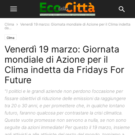
Clima
Venerdì 19 marzo: Giornata mondiale di Azione per il Clima indetta
da...
Clima
Venerdì 19 marzo: Giornata
mondiale di Azione per il
Clima indetta da Fridays For
Future
"I politici e le grandi aziende non perdono l’occasione per
fissare obiettivi di riduzione delle emissioni da raggiungere
tra 20 o 30 anni, e per promettere che, in qualche lontano
futuro, faranno qualcosa per contrastare la crisi climatica.
Queste vuote promesse non servono a nulla, se non sono
seguite da azioni immediate! Per questo il 19 marzo, insieme
agli attivisti e alle attiviste del resto del mondo, torniamo a