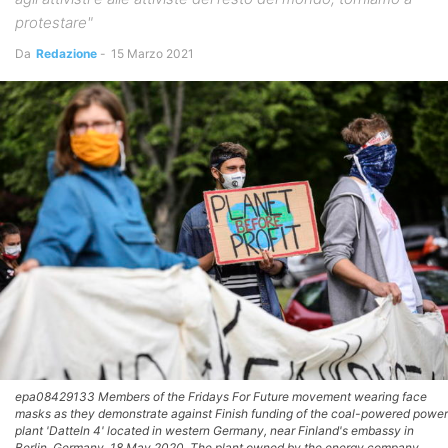
protestare"
Da
Redazione
-
15 Marzo 2021
epa08429133 Members of the Fridays For Future movement wearing face
masks as they demonstrate against Finish funding of the coal-powered power
plant 'Datteln 4' located in western Germany, near Finland's embassy in
Berlin, Germany, 18 May 2020. The plant owned by the energy company