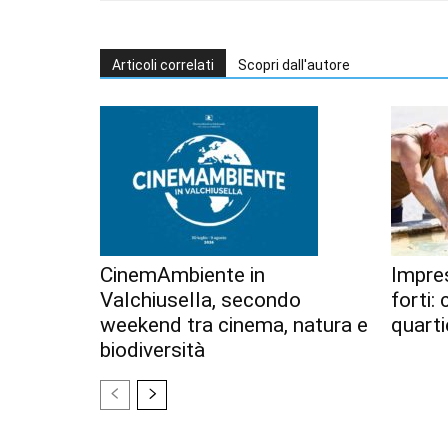
Articoli correlati
Scopri dall'autore
CinemAmbiente in
Impres
Valchiusella, secondo
forti:
weekend tra cinema, natura e
quarti
biodiversità