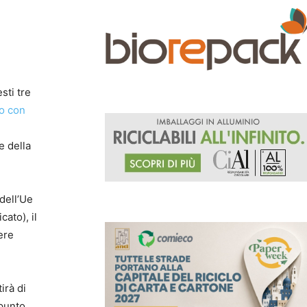
sti tre
io con
e della
 dell’Ue
ato), il
ere
irà di
 punto