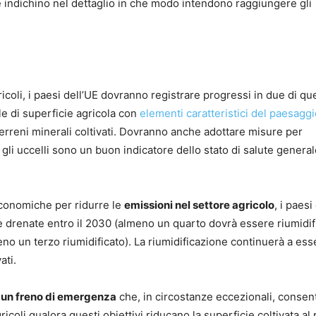
he indichino nel dettaglio in che modo intendono raggiungere gli
icoli, i paesi dell’UE dovranno registrare progressi in due di que
le di superficie agricola con
elementi caratteristici del paesagg
terreni minerali coltivati. Dovranno anche adottare misure per
 gli uccelli sono un buon indicatore dello stato di salute general
economiche per ridurre le
emissioni nel settore agricolo
, i paesi
e drenate entro il 2030 (almeno un quarto dovrà essere riumidific
eno un terzo riumidificato). La riumidificazione continuerà a ess
ati.
e
un freno di emergenza
che, in circostanze eccezionali, consent
ricoli qualora questi obiettivi riducano la superficie coltivata al