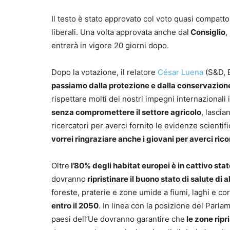
Il testo è stato approvato col voto quasi compatto 
liberali. Una volta approvata anche dal
Consiglio
,
entrerà in vigore 20 giorni dopo.
Dopo la votazione, il relatore
César Luena
(S&D, E
passiamo dalla protezione e dalla conservazione 
rispettare molti dei nostri impegni internazionali 
senza compromettere il settore agricolo
, lascia
ricercatori per averci fornito le evidenze scienti
vorrei ringraziare anche i giovani per averci ri
Oltre
l’80% degli habitat europei è in cattivo sta
dovranno
ripristinare il buono stato di salute di
foreste, praterie e zone umide a fiumi, laghi e co
entro il 2050
. In linea con la posizione del Parla
paesi dell’Ue dovranno garantire che
le zone ripr