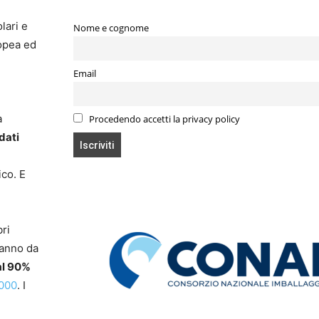
lari e
Nome e cognome
ropea ed
Email
a
Procedendo accetti la privacy policy
dati
ico. E
ri
vanno da
al 90%
2000
. I