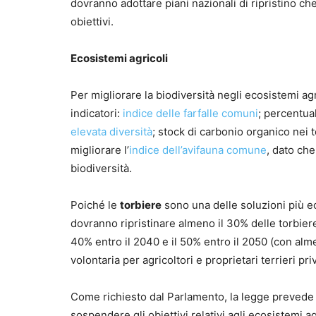
dovranno adottare piani nazionali di ripristino c
obiettivi.
Ecosistemi agricoli
Per migliorare la biodiversità negli ecosistemi agr
indicatori:
indice delle farfalle comuni
; percentua
elevata diversità
; stock di carbonio organico nei 
migliorare l’
indice dell’avifauna comune
, dato che
biodiversità.
Poiché le
torbiere
sono una delle soluzioni più 
dovranno ripristinare almeno il 30% delle torbier
40% entro il 2040 e il 50% entro il 2050 (con alm
volontaria per agricoltori e proprietari terrieri priv
Come richiesto dal Parlamento, la legge preved
sospendere gli obiettivi relativi agli ecosistemi ag