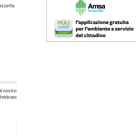
azzetta
successivo
il nostro
 febbraio