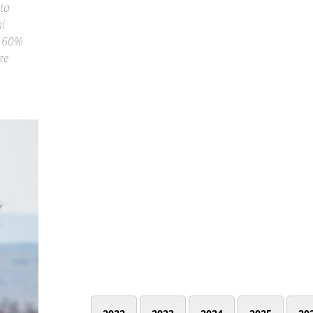
ata
ni
l 60%
ze