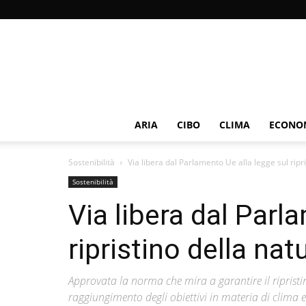
ARIA
CIBO
CLIMA
ECONOM
Sostenibilità
Via libera dal Parlamento Ue alla legge sul ripri
Sostenibilità
Via libera dal Parl
ripristino della nat
Approvata la norma che mira a garantire il ripristino
raggiungimento degli obiettivi in materia di clima e 