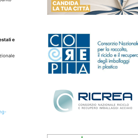
stali e
zionale
ng-
i