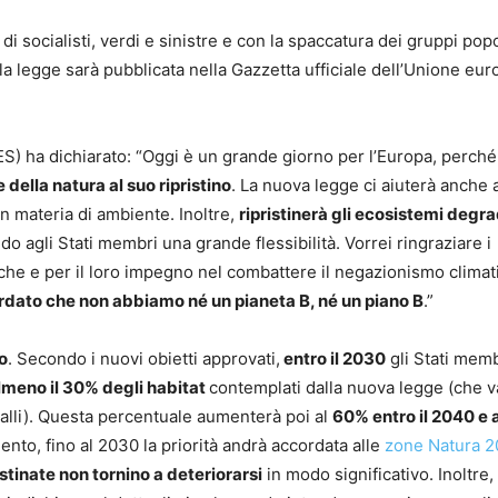
di socialisti, verdi e sinistre e con la spaccatura dei gruppi popo
 la legge sarà pubblicata nella Gazzetta ufficiale dell’Unione eu
S) ha dichiarato: “Oggi è un grande giorno per l’Europa, perché
della natura al suo ripristino
. La nuova legge ci aiuterà anche 
in materia di ambiente. Inoltre,
ripristinerà gli ecosistemi degra
ndo agli Stati membri una grande flessibilità. Vorrei ringraziare i
fiche e per il loro impegno nel combattere il negazionismo climat
cordato che non abbiamo né un pianeta B, né un piano B
.”
to
. Secondo i nuovi obietti approvati,
entro il 2030
gli Stati memb
 almeno il 30% degli habitat
contemplati dalla nuova legge (che 
ralli). Questa percentuale aumenterà poi al
60% entro il 2040 e 
mento, fino al 2030 la priorità andrà accordata alle
zone Natura 
istinate non tornino a deteriorarsi
in modo significativo. Inoltre,