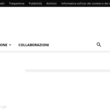
atti
Trasparenza
Pubblicità
Archivio
Informativa sull’uso dei cookies e dei d
IONE
COLLABORAZIONI
 col