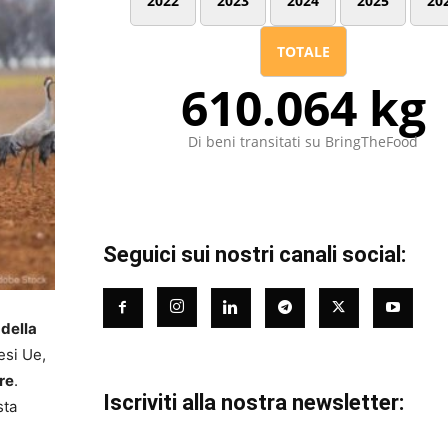
2022
2023
2024
2025
20
TOTALE
610.064 kg
Di beni transitati su BringTheFood
Seguici sui nostri canali social:
 della
aesi Ue,
re
.
Iscriviti alla nostra newsletter:
sta