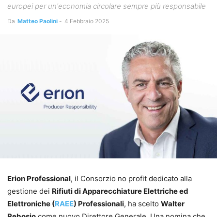
europei per un'economia circolare sempre più responsabile
Da
Matteo Paolini
-
4 Febbraio 2025
Erion Professional
, il Consorzio no profit dedicato alla
gestione dei
Rifiuti di Apparecchiature Elettriche ed
Elettroniche (
RAEE
) Professionali
, ha scelto
Walter
Rebosio
come nuovo Direttore Generale. Una nomina che