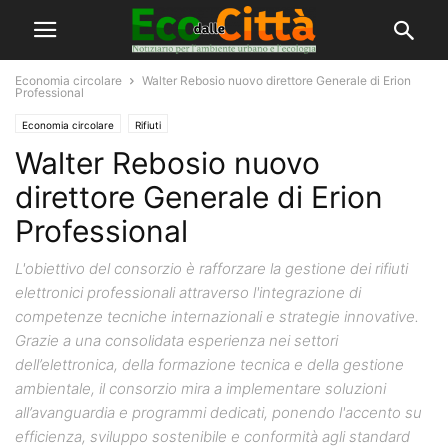
Economia circolare
Walter Rebosio nuovo direttore Generale di Erion
Professional
Economia circolare
Rifiuti
Walter Rebosio nuovo
direttore Generale di Erion
Professional
L'obiettivo del consorzio è rafforzare la gestione dei rifiuti
elettronici professionali attraverso l'integrazione di
competenze tecniche internazionali e strategie innovative.
Grazie a una consolidata esperienza nei settori
dell’elettronica, della formazione tecnica e della gestione
ambientale, il consorzio mira a implementare soluzioni
all’avanguardia e programmi dedicati, ponendo l'accento su
efficienza, sviluppo sostenibile e conformità agli standard