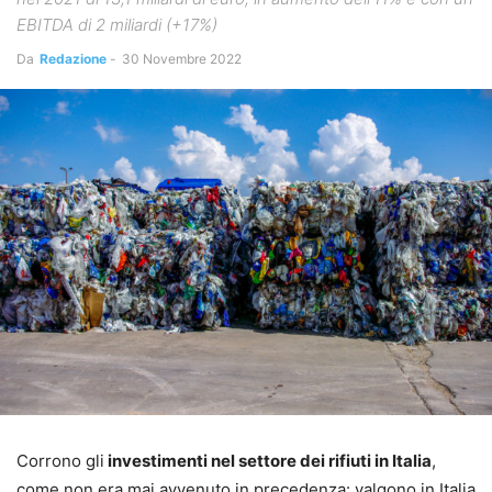
EBITDA di 2 miliardi (+17%)
Da
Redazione
-
30 Novembre 2022
Corrono gli
investimenti nel settore dei rifiuti in Italia
,
come non era mai avvenuto in precedenza: valgono in Italia