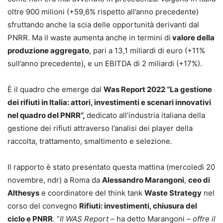
oltre 900 milioni (+59,6% rispetto all’anno precedente)
sfruttando anche la scia delle opportunità derivanti dal
PNRR. Ma il waste aumenta anche in termini di
valore della
produzione aggregato
, pari a 13,1 miliardi di euro (+11%
sull’anno precedente), e un EBITDA di 2 miliardi (+17%).
È il quadro che emerge dal
Was Report 2022 “La gestione
dei rifiuti in Italia:
attori, investimenti e scenari innovativi
nel quadro del PNRR”
,
dedicato all’industria italiana della
gestione dei rifiuti attraverso l’analisi dei player della
raccolta, trattamento, smaltimento e selezione.
Il rapporto è stato presentato questa mattina (mercoledì 20
novembre, ndr) a Roma da
Alessandro Marangoni
,
ceo di
Althesys
e coordinatore del think tank
Waste Strategy
nel
corso del convegno
Rifiuti: investimenti, chiusura del
ciclo e PNRR
. “
Il WAS Report –
ha detto Marangoni
– offre il