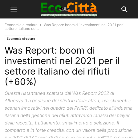
Economia circolare
Was Report: boom di investimenti nel 2021 per il
settore italiano dei...
Economia circolare
Was Report: boom di
investimenti nel 2021 per il
settore italiano dei rifiuti
(+60%)
Questa l'istantanea scattata dal Was Report 2022 di
Althesys “La gestione dei rifiuti in Italia: attori, investimenti e
scenari innovativi nel quadro del PNRR”, dedicato all’industria
italiana della gestione dei rifiuti attraverso l’analisi dei player
della raccolta, trattamento, smaltimento e selezione. Il
comparto è in forte crescita, con un valore della produzione
nel 2021 di 13,1 miliardi di euro, in aumento dell’11% e con un