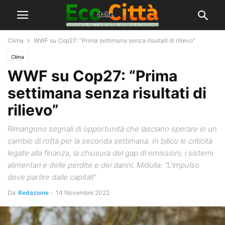
Clima
WWF su Cop27: “Prima settimana senza risultati di rilievo”
Clima
WWF su Cop27: “Prima
settimana senza risultati di
rilievo”
Rimangono segnali di opportunità che lasciano sperare in un
cambio di rotta per la seconda settimana. In bilico le criticità
legate alla finanza, la chiusura del gap di emissioni, i sistemi
alimentari e delle perdite e dei danni. Midulla: “L’impulso
deve partire dalle capitali”
Da
Redazione
-
14 Novembre 2022