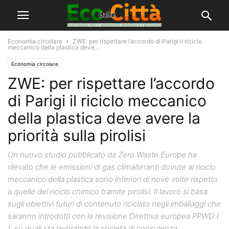
Economia circolare
ZWE: per rispettare l’accordo di Parigi il riciclo
meccanico della plastica deve...
Economia circolare
ZWE: per rispettare l’accordo
di Parigi il riciclo meccanico
della plastica deve avere la
priorità sulla pirolisi
Un nuovo studio pubblicato da Zero Waste Europe ha
rilevato che le emissioni di gas climalteranti dovute al riciclo
meccanico della plastica sono inferiori di nove volte rispetto
a quelle del riciclo chimico tramite pirolisi. Il lavoro si basa
sugli obiettivi futuri di contenuto riciclato negli imballaggi che
saranno introdotti con la revisione Direttiva europea PPWD (
), su quali sta lavorando la società di consulenza