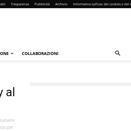
atti
Trasparenza
Pubblicità
Archivio
Informativa sull’uso dei cookies e dei d
IONE
COLLABORAZIONI
 al
omuovere
sia per