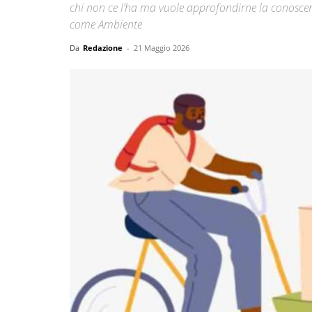
chi non ce l’ha ma vuole approfondirne la conosc
come Ambiente
Da
Redazione
-
21 Maggio 2026