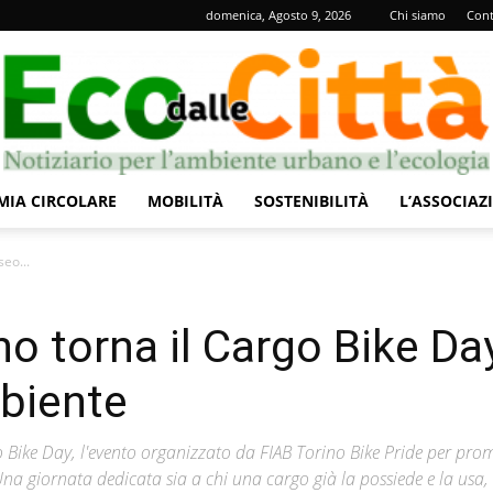
domenica, Agosto 9, 2026
Chi siamo
Cont
IA CIRCOLARE
MOBILITÀ
SOSTENIBILITÀ
L’ASSOCIAZ
Eco
eo...
no torna il Cargo Bike Day
biente
dalle
o Bike Day, l'evento organizzato da FIAB Torino Bike Pride per pr
. Una giornata dedicata sia a chi una cargo già la possiede e la usa, 