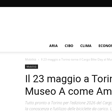
ARIA
CIBO
CLIMA
ECONOM
Mobilità
Il 23 maggio a Torino torna il Cargo Bike Day al Mus
Mobilità
Il 23 maggio a Tori
Museo A come Am
Tutto pronto a Torino per l'edizione 2026 del Carg
la conoscenza e l’utilizzo delle biciclette da carico