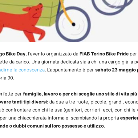
go Bike Day
, l’evento organizzato da
FIAB Torino Bike Pride
per
ette da carico. Una giornata dedicata sia a chi una cargo già la 
ndirne la conoscenza
. L’appuntamento è per
sabato 23 maggio 
ria 90.
erfette per
famiglie, lavoro e per chi sceglie uno stile di vita più
vare tanti tipi diversi
: da due a tre ruote, piccole, grandi, eco
uò confrontare con chi le usa (genitori, corrieri, ecc), con chi le
per una chiacchierata informale, scambiando la propria
esperie
de o dubbi comuni sul loro possesso e utilizzo
.