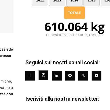
2022
2023
2024
2025
20
TOTALE
610.064 kg
Di beni transitati su BringTheFood
possiede
presso
Seguici sui nostri canali social:
nomiche,
 vende a
nza con
Iscriviti alla nostra newsletter: