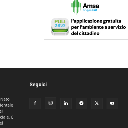
Seguici
. Nato
ientale
ei
ciale. È
el