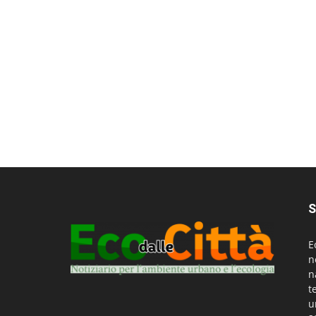
S
E
n
n
t
u