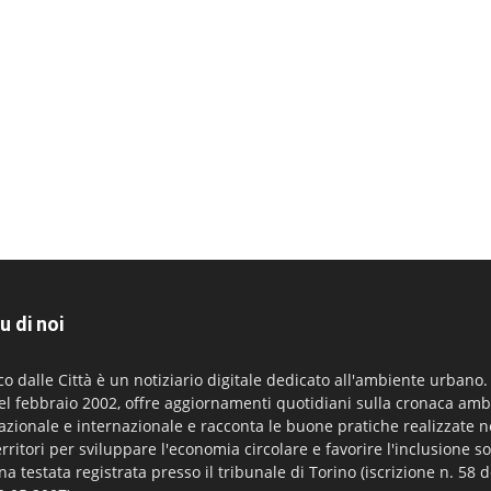
u di noi
co dalle Città è un notiziario digitale dedicato all'ambiente urbano
el febbraio 2002, offre aggiornamenti quotidiani sulla cronaca amb
azionale e internazionale e racconta le buone pratiche realizzate n
erritori per sviluppare l'economia circolare e favorire l'inclusione so
na testata registrata presso il tribunale di Torino (iscrizione n. 58 d