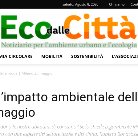
sabato, Agosto 8, 2026
Chi siamo
Cont
IA CIRCOLARE
MOBILITÀ
SOSTENIBILITÀ
L’ASSOCIAZ
Eco
 della moda | Milano 23 maggio
l’impatto ambientale del
maggio
dalle
dono le nostre abitudini di consumo? Se lo chiede Legambiente M
 con due esperte del settore tessile e del clima: Roberta Bonacoss