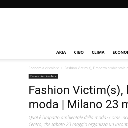
ARIA
CIBO
CLIMA
ECONOM
Economia circolare
Fashion Victim(s), l’impatto ambientale
Economia circolare
Fashion Victim(s), 
moda | Milano 23 
Qual è l’impatto ambientale della moda? Come inci
Centro, che sabato 23 maggio organizza un incontro