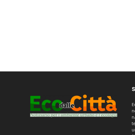
S
E
n
n
t
u