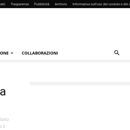
atti
Trasparenza
Pubblicità
Archivio
Informativa sull’uso dei cookies e dei d
IONE
COLLABORAZIONI
la
ilano
a e