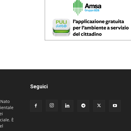
Seguici
. Nato
ientale
ei
ciale. È
el