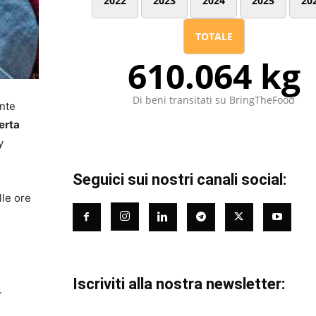
2022
2023
2024
2025
20
TOTALE
610.064 kg
Di beni transitati su BringTheFood
nte
erta
y
Seguici sui nostri canali social:
lle ore
Iscriviti alla nostra newsletter:
.