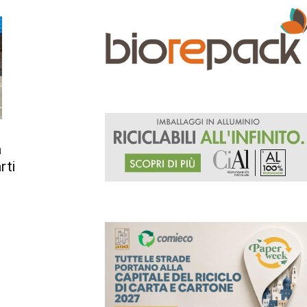
a
rti