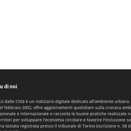
u di noi
co dalle Città è un notiziario digitale dedicato all'ambiente urbano
el febbraio 2002, offre aggiornamenti quotidiani sulla cronaca amb
azionale e internazionale e racconta le buone pratiche realizzate n
erritori per sviluppare l'economia circolare e favorire l'inclusione so
na testata registrata presso il tribunale di Torino (iscrizione n. 58 d