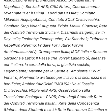
Associazione Interprovinciale Apicoltori Casertani e
Napoletani; Benkadì APS; Città Futura; Coordinamento
ravennate “Per il Clima – Fuori dal Fossile”; Comitato
Milanese Acquapubblica; Comitato SOLE Civitavecchia;
Comitato Stop Veleni Augusta-Priolo-Melilli-Siracusa; Rete
dei Comitati Territoriali Siciliani; Disarmisti Esigenti; Earth
Day Italia; Ecolobby; Ecomapuche; EkoŠtandrež; Extinction
Rebellion Palermo; Fridays For Future; Forum
Ambientalista AdV; Greenpeace Italia; ISDE Italia – Sezione
Sardegna e Lazio; Il Paese che Vorrei; Laudato Sì, alleanza
per il clima, la cura della terra, la giustizia sociale;
Legambiente; Mamme per la Salute e l’Ambiente ODV di
Venafro; Movimento aretuseo per il lavoro la sicurezza e le
bonifiche; AmbientiAMOciaSIRACUSA; No al Fossile
Civitavecchia; NOplanetB APS; Osservatorio sulla
Transizione Ecologica – PNRR; Rete degli Studenti; Rete
dei Comitati Territoriali Italiani; Rete della Conoscenza
(Unione degli Studenti e Link); Rete Emergenza Climatica e