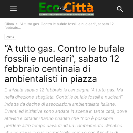
Clima
“A tutto gas. Contro le bufale fossili e nucleari”, sabato 12
febbraio...
Clima
“A tutto gas. Contro le bufale
fossili e nucleari”, sabato 12
febbraio centinaia di
ambientalisti in piazza
E' iniziata sabato 12 febbraio la campagna “A tutto gas. Ma
nella direzione sbagliata. Contri le bufale fossili e nucleari”
indetta da decine di associazioni ambientaliste italiane.
Eventi ed iniziative sono andate in scena in tante città, dove
attivisti e cittadini hanno ribadito che "non è possibile
perdere altro tempo davanti ad un cambiamento climatico
che continua la sua inarrestabile corsa e con il rischio di