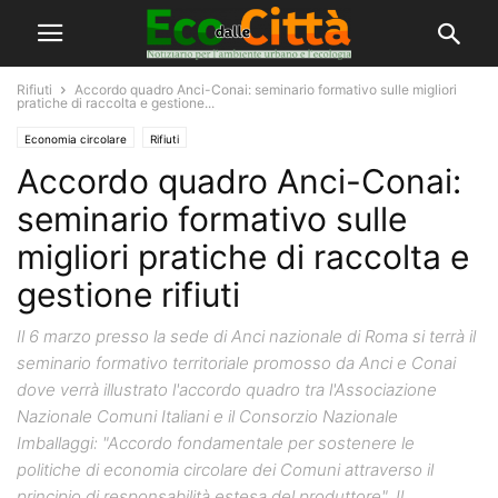
Rifiuti
Accordo quadro Anci-Conai: seminario formativo sulle migliori
pratiche di raccolta e gestione...
Economia circolare
Rifiuti
Accordo quadro Anci-Conai:
seminario formativo sulle
migliori pratiche di raccolta e
gestione rifiuti
Il 6 marzo presso la sede di Anci nazionale di Roma si terrà il
seminario formativo territoriale promosso da Anci e Conai
dove verrà illustrato l'accordo quadro tra l'Associazione
Nazionale Comuni Italiani e il Consorzio Nazionale
Imballaggi: "Accordo fondamentale per sostenere le
politiche di economia circolare dei Comuni attraverso il
principio di responsabilità estesa del produttore". Il