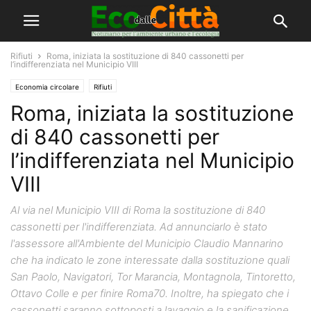
Rifiuti
Roma, iniziata la sostituzione di 840 cassonetti per
l’indifferenziata nel Municipio VIII
Economia circolare
Rifiuti
Roma, iniziata la sostituzione
di 840 cassonetti per
l’indifferenziata nel Municipio
VIII
Al via nel Municipio VIII di Roma la sostituzione di 840
cassonetti per l'indifferenziata. Ad annunciarlo è stato
l'assessore all'Ambiente del Municipio Claudio Mannarino
che ha indicato le zone interessate dalla sostituzione quali
San Paolo, Navigatori, Tor Marancia, Montagnola, Tintoretto,
Ottavo Colle e per finire Roma70. Inoltre, ha spiegato che i
cassonetti saranno sottoposti a lavaggio e la sanificazione