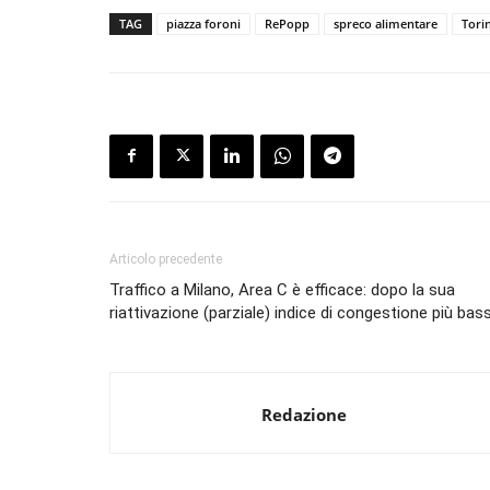
TAG
piazza foroni
RePopp
spreco alimentare
Tori
Articolo precedente
Traffico a Milano, Area C è efficace: dopo la sua
riattivazione (parziale) indice di congestione più bas
Redazione