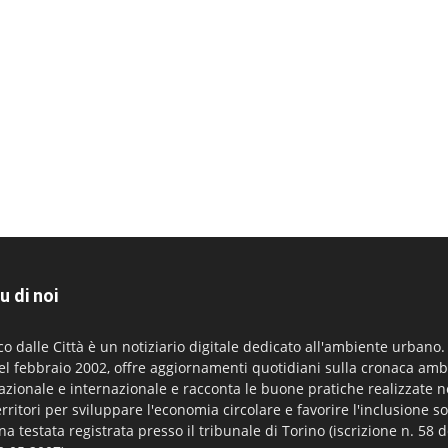
u di noi
co dalle Città è un notiziario digitale dedicato all'ambiente urbano
el febbraio 2002, offre aggiornamenti quotidiani sulla cronaca amb
azionale e internazionale e racconta le buone pratiche realizzate n
erritori per sviluppare l'economia circolare e favorire l'inclusione so
na testata registrata presso il tribunale di Torino (iscrizione n. 58 d