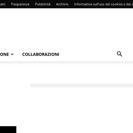
atti
Trasparenza
Pubblicità
Archivio
Informativa sull’uso dei cookies e dei d
IONE
COLLABORAZIONI