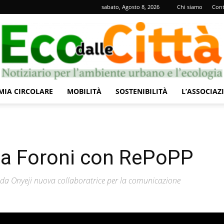
sabato, Agosto 8, 2026
Chi siamo
Cont
IA CIRCOLARE
MOBILITÀ
SOSTENIBILITÀ
L’ASSOCIAZ
Eco
zza Foroni con RePoPP
dalle
nda Onyeji nuova collaboratrice per la comunicazione