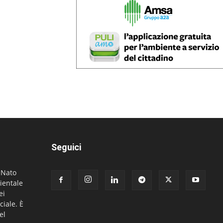
Seguici
. Nato
ientale
ei
ciale. È
el