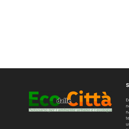
S
E
n
n
t
u