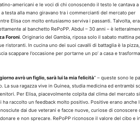
latino-americani e le voci di chi conoscendo il testo le cantava a
 testa alla mano giravano tra i commercianti del mercato per
ntre Elisa con molto entusiasmo serviva i passanti. Talvolta, era
rettamente al banchetto RePoPP. Abdul – 30 anni – è letteralmen
za Foroni
. Originario del Gambia, riposa solo il sabato mattina 
e ristoranti. In cucina uno dei suoi cavalli di battaglia è la pizza,
cia scappare l’occasione per portarne un po’ a casa e trasformar
orno avrò un figlio, sarà lui la mia felicità
” – queste sono le pa
o. La sua ragazza vive in Guinea, studia medicina ed entrambi 
nitori. Per Elisa, piacevolmente colpita dal clima del mercato si
ui ha raccolto un feedback molto positivo. Positive erano anche 
conosciute dai due veterani e facce nuove, curiose di conoscere 
 donare e non sprecare. RePoPP riconosce il valore del cibo e in