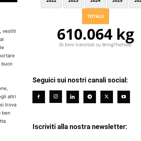
2022
2023
2024
2025
20
TOTALE
610.064 kg
 vestiti
ai
Di beni transitati su BringTheFood
le
portare
l buon
Seguici sui nostri canali social:
one,
li altri
si trova
o ben
tta
Iscriviti alla nostra newsletter: