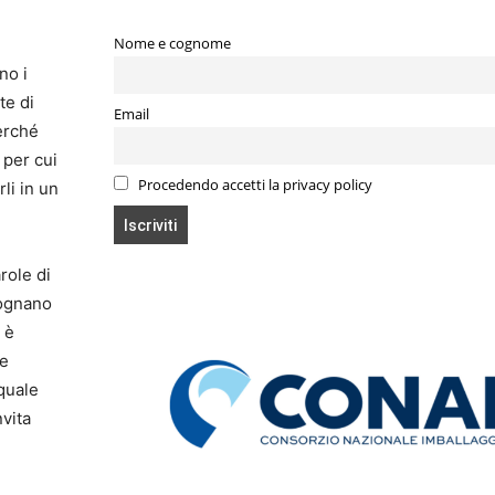
Nome e cognome
no i
te di
Email
perché
 per cui
Procedendo accetti la privacy policy
li in un
role di
sognano
 è
le
quale
vita