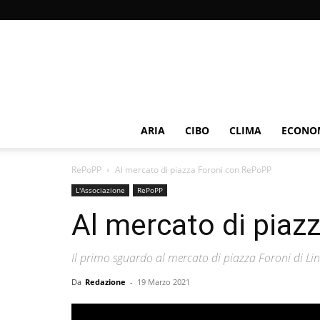
ARIA
CIBO
CLIMA
ECONOM
RePoPP
Al mercato di piazza Foroni con RePoPP
L'Associazione
RePoPP
Al mercato di pia
Il primo sguardo al mercato di piazza Foroni di Li
Da
Redazione
-
19 Marzo 2021