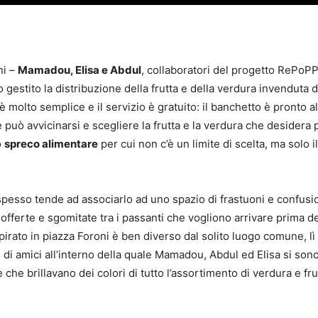
ni –
Mamadou, Elisa e Abdul
, collaboratori del progetto RePoPP,
gestito la distribuzione della frutta e della verdura invenduta d
molto semplice e il servizio è gratuito: il banchetto è pronto al
 può avvicinarsi e scegliere la frutta e la verdura che desidera 
o
spreco alimentare
per cui non c’è un limite di scelta, ma solo i
.
pesso tende ad associarlo ad uno spazio di frastuoni e confusi
fferte e sgomitate tra i passanti che vogliono arrivare prima deg
pirato in piazza Foroni è ben diverso dal solito luogo comune, lì 
i amici all’interno della quale Mamadou, Abdul ed Elisa si son
e che brillavano dei colori di tutto l’assortimento di verdura e fru