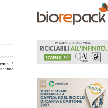
successivo
erato i 2
onnellate