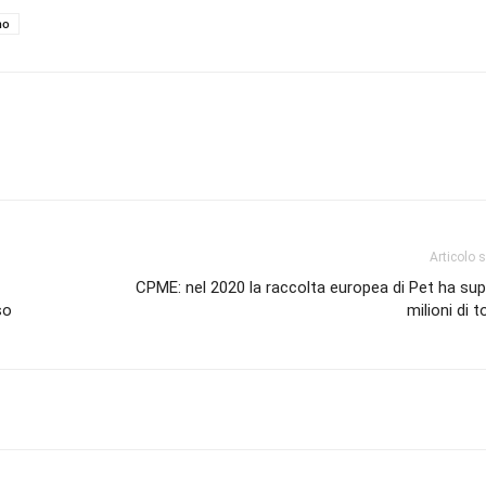
no
Articolo 
CPME: nel 2020 la raccolta europea di Pet ha sup
so
milioni di t