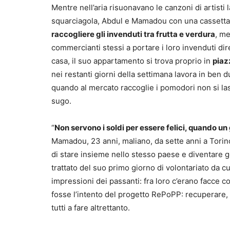
Mentre nell’aria risuonavano le canzoni di artisti 
squarciagola, Abdul e Mamadou con una cassetta a
raccogliere gli invenduti tra frutta e verdura
, me
commercianti stessi a portare i loro invenduti di
casa, il suo appartamento si trova proprio in
piaz
nei restanti giorni della settimana lavora in ben du
quando al mercato raccoglie i pomodori non si las
sugo.
“
Non servono i soldi per essere felici, quando un gi
Mamadou, 23 anni, maliano, da sette anni a Torin
di stare insieme nello stesso paese e diventare ge
trattato del suo primo giorno di volontariato da c
impressioni dei passanti: fra loro c’erano facce 
fosse l’intento del progetto RePoPP: recuperare,
tutti a fare altrettanto.