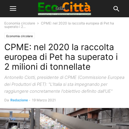
Economia circolare
CPME: nel 2020 la raccolta europea di Pet ha
superato i 2...
Economia circolare
CPME: nel 2020 la raccolta
europea di Pet ha superato i
2 milioni di tonnellate
Antonello Ciotti, presidente di CPME (Commissione Europea
dei Produttori di PET): "L'Italia si sta impegnando per
raggiungere concretamente l'obiettivo definito dall'UE"
Da
Redazione
-
19 Marzo 2021