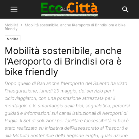
Mobilità
Mobilità sostenibile, anche l’Aeroporto di Brindisi ora è bike
friendly
Mobilità
Mobilità sostenibile, anche
l’Aeroporto di Brindisi ora è
bike friendly
Dopo quello di Bari anche l'aeroporto del Salento ha visto
l'inaugurazione, lunedì 29 maggio, del servizio per i
cicloviaggiatori, con una postazione attrezzata per il
montaggio e lo smontaggio della bici, segnaletica, percorsi
guidati e informazioni sui canali istituzionali di Aeroporti di
Puglia. Il Set di soluzioni per facilitare l’accessibilità in bici è
stato realizzato su iniziativa dell’Assessorato ai Trasporti e
alla Mobilità Sostenibile della Regione Puglia, quale azione