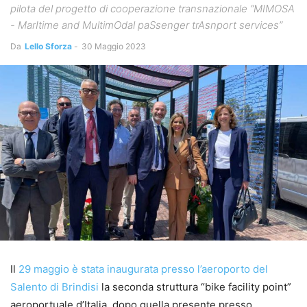
pilota del progetto di cooperazione transnazionale “MIMOSA
- MarItime and MultimOdal paSsenger trAsnport services”
Da
Lello Sforza
-
30 Maggio 2023
Il
29 maggio è stata inaugurata presso l’aeroporto del
Salento di Brindisi
la seconda struttura “bike facility point”
aeroportuale d’Italia, dopo quella presente presso