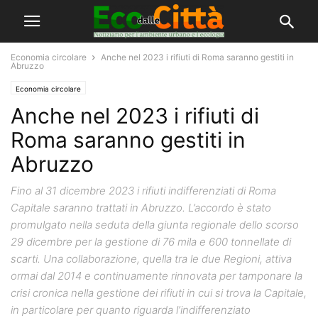
Economia circolare
Anche nel 2023 i rifiuti di Roma saranno gestiti in
Abruzzo
Economia circolare
Anche nel 2023 i rifiuti di
Roma saranno gestiti in
Abruzzo
Fino al 31 dicembre 2023 i rifiuti indifferenziati di Roma
Capitale saranno trattati in Abruzzo. L’accordo è stato
promulgato nella seduta della giunta regionale dello scorso
29 dicembre per la gestione di 76 mila e 600 tonnellate di
scarti. Una collaborazione, quella tra le due Regioni, attiva
ormai dal 2014 e continuamente rinnovata per tamponare la
crisi cronica nella gestione dei rifiuti in cui si trova la Capitale,
in particolare per quanto riguarda l’indifferenziato