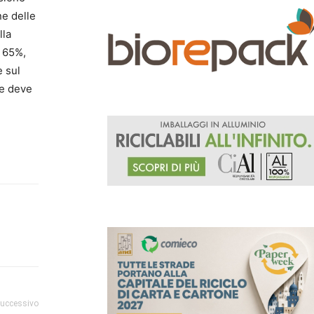
ne delle
lla
l 65%,
e sul
 e deve
successivo