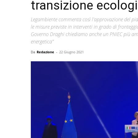
transizione ecolog
Legambiente commenta così l'approvazione del pian
le misure previste in interventi in grado di fronteg
Governo Draghi chiediamo anche un PNIEC più ambizi
energetica”
Da
Redazione
-
22 Giugno 2021