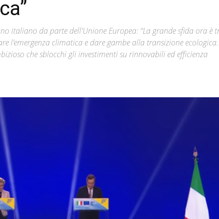
ica”
Città
o italiano da parte dell'Unione Europea: “La grande sfida ora è t
giare l’emergenza climatica e dare gambe alla transizione ecologica.
oso che sblocchi gli investimenti su rinnovabili ed efficienza