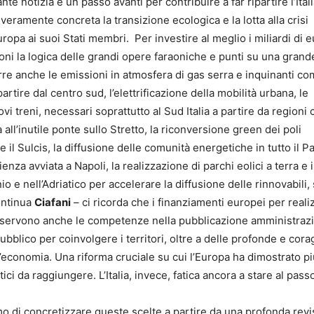
e notizia e un passo avanti per contribuire a far ripartire l’Ital
ramente concreta la transizione ecologica e la lotta alla crisi
uropa ai suoi Stati membri. Per investire al meglio i miliardi di 
ni la logica delle grandi opere faraoniche e punti su una grand
re anche le emissioni in atmosfera di gas serra e inquinanti co
artire dal centro sud, l’elettrificazione della mobilità urbana, le
vi treni, necessari soprattutto al Sud Italia a partire da regioni
 all’inutile ponte sullo Stretto, la riconversione green dei poli
o e il Sulcis, la diffusione delle comunità energetiche in tutto il 
ienza avviata a Napoli, la realizzazione di parchi eolici a terra e
io e nell’Adriatico per accelerare la diffusione delle rinnovabili,
continua
Ciafani
– ci ricorda che i finanziamenti europei per reali
 servono anche le competenze nella pubblicazione amministrazio
 pubblico per coinvolgere i territori, oltre a delle profonde e cor
economia. Una riforma cruciale su cui l’Europa ha dimostrato pi
tici da raggiungere. L’Italia, invece, fatica ancora a stare al passo
o di concretizzare queste scelte a partire da una profonda rev