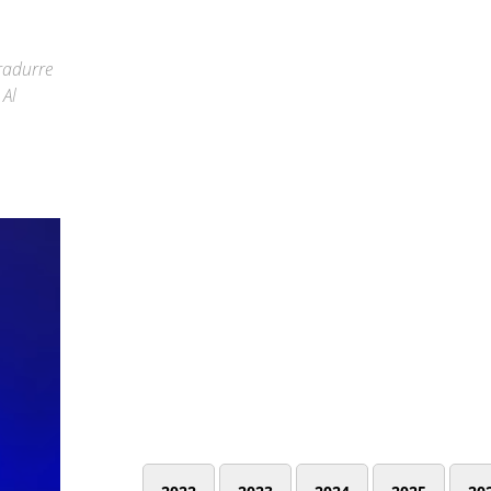
radurre
 Al