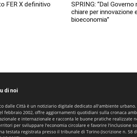
o FER X definitivo
SPRING: “Dal Governo 
chiare per innovazione 
bioeconomia”
u di noi
co dalle Città è un notiziario digitale dedicato all'ambiente urbano
el febbraio 2002, offre aggiornamenti quotidiani sulla cronaca amb
azionale e internazionale e racconta le buone pratiche realizzate n
erritori per sviluppare l'economia circolare e favorire l'inclusione so
na testata registrata presso il tribunale di Torino (iscrizione n. 58 d