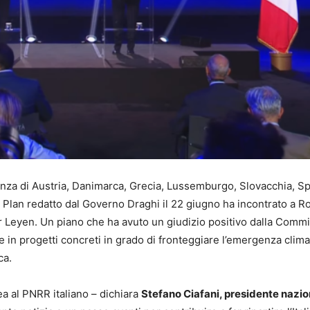
ilienza di Austria, Danimarca, Grecia, Lussemburgo, Slovacchia, S
ery Plan redatto dal Governo Draghi il 22 giugno ha incontrato a R
Leyen. Un piano che ha avuto un giudizio positivo dalla Comm
 in progetti concreti in grado di fronteggiare l’emergenza clima
ca.
a al PNRR italiano – dichiara
Stefano Ciafani, presidente nazio