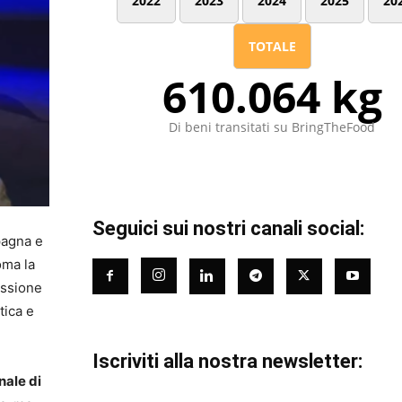
2022
2023
2024
2025
20
TOTALE
610.064 kg
Di beni transitati su BringTheFood
Seguici sui nostri canali social:
pagna e
oma la
issione
tica e
Iscriviti alla nostra newsletter:
nale di