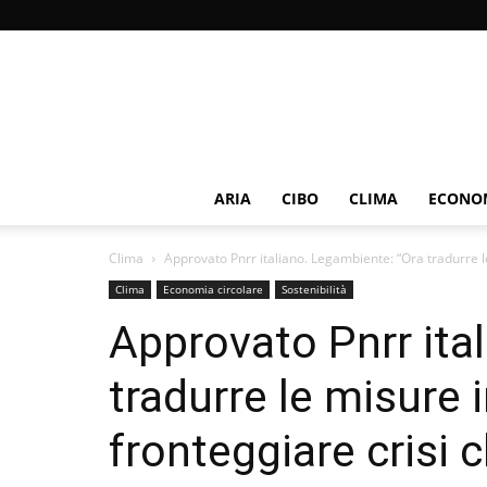
ARIA
CIBO
CLIMA
ECONOM
Clima
Approvato Pnrr italiano. Legambiente: “Ora tradurre le
Clima
Economia circolare
Sostenibilità
Approvato Pnrr ita
tradurre le misure i
fronteggiare crisi 