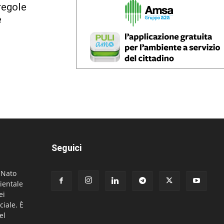
regole
e
Seguici
. Nato
ientale
ei
ciale. È
el