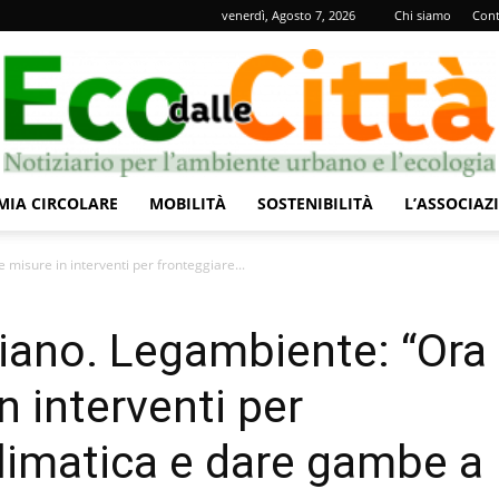
venerdì, Agosto 7, 2026
Chi siamo
Cont
IA CIRCOLARE
MOBILITÀ
SOSTENIBILITÀ
L’ASSOCIAZ
Eco
 misure in interventi per fronteggiare...
liano. Legambiente: “Ora
n interventi per
dalle
climatica e dare gambe a