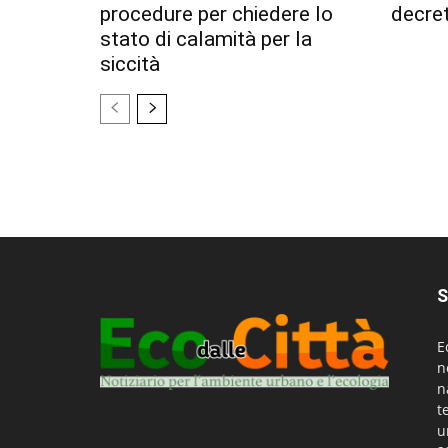
procedure per chiedere lo
decret
stato di calamità per la
siccità
S
E
n
n
t
u