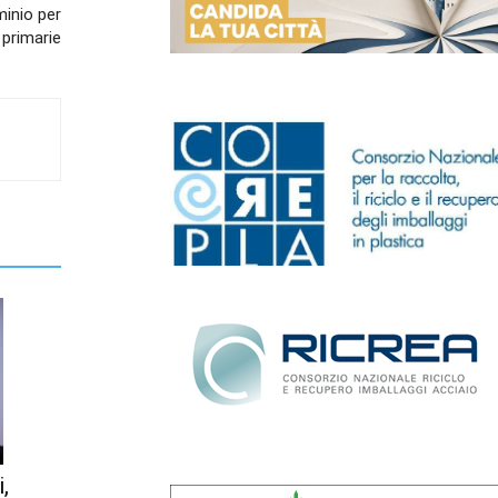
minio per
 primarie
,