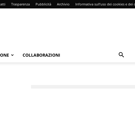
atti
Trasparenza
Pubblicità
Archivio
Informativa sull’uso dei cookies e dei d
IONE
COLLABORAZIONI