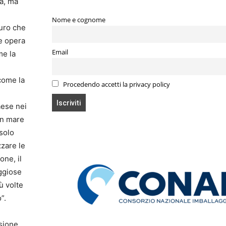
ia, ma
Nome e cognome
euro che
e opera
Email
me la
 come la
Procedendo accetti la privacy policy
Paese nei
 in mare
 solo
zzare le
ne, il
aggiose
ù volte
”.
isione