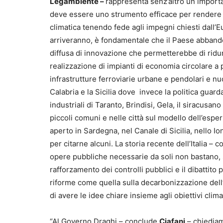
Legambiente –
rappresenta senz’altro un important
deve essere uno strumento efficace per rendere ve
climatica tenendo fede agli impegni chiesti dall’E
arriveranno, è fondamentale che il Paese abbando
diffusa di innovazione che permetterebbe di ridur
realizzazione di impianti di economia circolare a p
infrastrutture ferroviarie urbane e pendolari e nuo
Calabria e la Sicilia dove invece la politica guarda
industriali di Taranto, Brindisi, Gela, il siracusan
piccoli comuni e nelle città sul modello dell’esper
aperto in Sardegna, nel Canale di Sicilia, nello Ion
per citarne alcuni. La storia recente dell’Italia – 
opere pubbliche necessarie da soli non bastano,
rafforzamento dei controlli pubblici e il dibattito
riforme come quella sulla decarbonizzazione dell’
di avere le idee chiare insieme agli obiettivi clima
“Al Governo Draghi – conclude
Ciafani
– chiediam