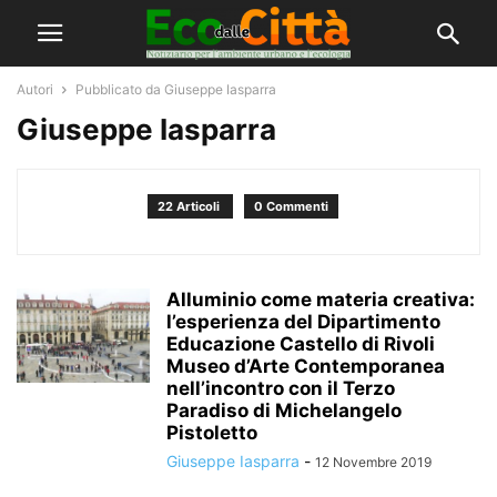
Autori
Pubblicato da Giuseppe Iasparra
Giuseppe Iasparra
22 Articoli
0 Commenti
Alluminio come materia creativa:
l’esperienza del Dipartimento
Educazione Castello di Rivoli
Museo d’Arte Contemporanea
nell’incontro con il Terzo
Paradiso di Michelangelo
Pistoletto
Giuseppe Iasparra
-
12 Novembre 2019