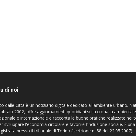
u di noi
co dalle Città è un notiziario digitale dedicato all'ambiente urbano. Na
ebbraio 2002, offre aggiornamenti quotidiani sulla cronaca ambientale
azionale e internazionale e racconta le buone pratiche realizzate nei te
er sviluppare l'economia circolare e favorire l'inclusione sociale. È una
egistrata presso il tribunale di Torino (iscrizione n. 58 del 22.05.2007).