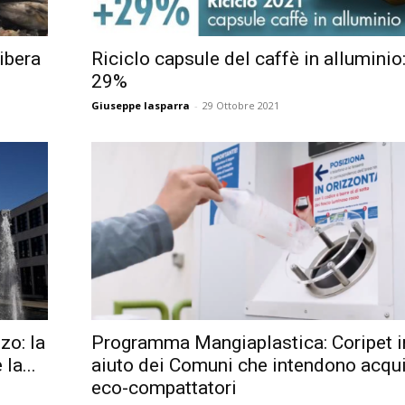
ibera
Riciclo capsule del caffè in alluminio
29%
Giuseppe Iasparra
-
29 Ottobre 2021
zo: la
Programma Mangiaplastica: Coripet i
la...
aiuto dei Comuni che intendono acqu
eco-compattatori