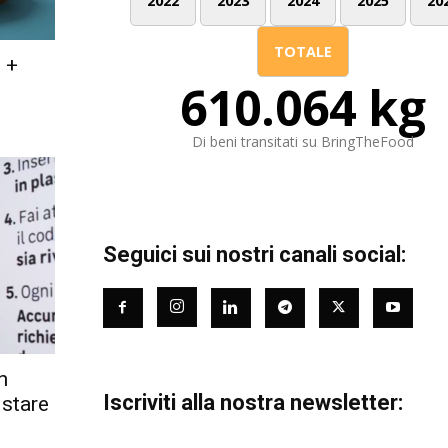
2022
2023
2024
2025
20
TOTALE
: +
610.064 kg
Di beni transitati su BringTheFood
Seguici sui nostri canali social:
n
Iscriviti alla nostra newsletter:
istare