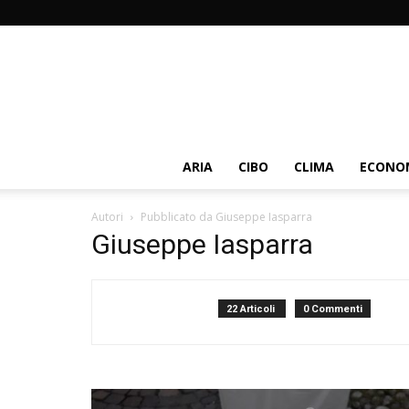
ARIA
CIBO
CLIMA
ECONOM
Autori
Pubblicato da Giuseppe Iasparra
Giuseppe Iasparra
22 Articoli
0 Commenti