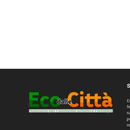
S
E
f
n
p
r