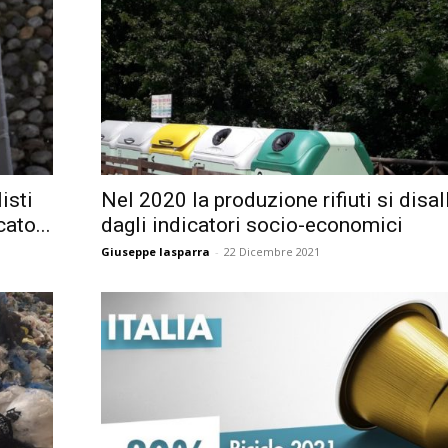
Città
isti
Nel 2020 la produzione rifiuti si disal
cato...
dagli indicatori socio-economici
Giuseppe Iasparra
-
22 Dicembre 2021