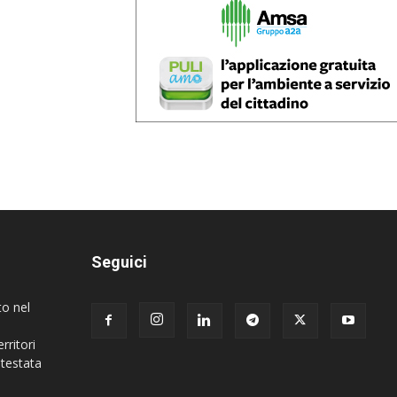
Seguici
to nel
rritori
 testata