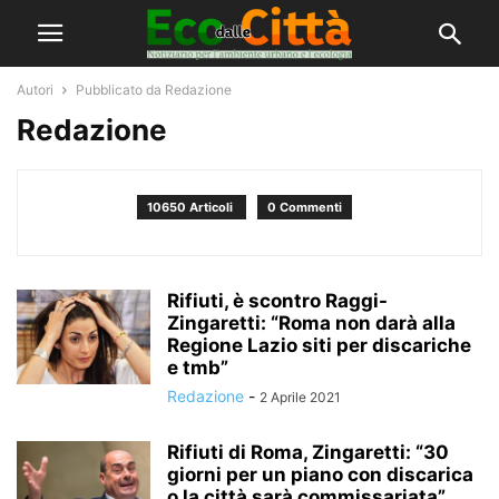
Autori
Pubblicato da Redazione
Redazione
10650 Articoli
0 Commenti
Rifiuti, è scontro Raggi-
Zingaretti: “Roma non darà alla
Regione Lazio siti per discariche
e tmb”
Redazione
-
2 Aprile 2021
Rifiuti di Roma, Zingaretti: “30
giorni per un piano con discarica
o la città sarà commissariata”