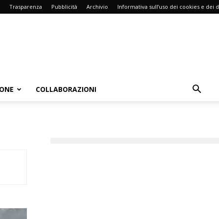
Trasparenza
Pubblicità
Archivio
Informativa sull’uso dei cookies e dei d
IONE
COLLABORAZIONI