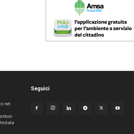
Seguici
to nel
rritori
 testata