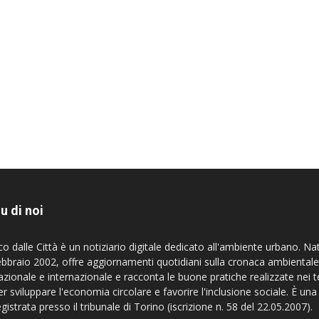
u di noi
co dalle Città è un notiziario digitale dedicato all'ambiente urbano. Na
ebbraio 2002, offre aggiornamenti quotidiani sulla cronaca ambientale
azionale e internazionale e racconta le buone pratiche realizzate nei te
er sviluppare l'economia circolare e favorire l'inclusione sociale. È una
egistrata presso il tribunale di Torino (iscrizione n. 58 del 22.05.2007).