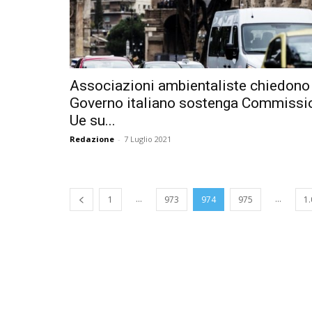
Associazioni ambientaliste chiedono 
Governo italiano sostenga Commissi
Ue su...
Redazione
-
7 Luglio 2021
...
...
1
973
974
975
1