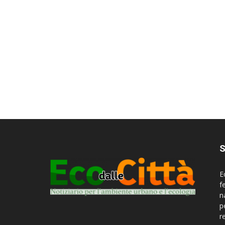
S
E
f
n
p
r