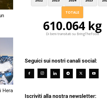
2022
2023
2024
2025
20
TOTALE
un
610.064 kg
Di beni transitati su BringTheFood
Seguici sui nostri canali social:
di Hera
Iscriviti alla nostra newsletter: