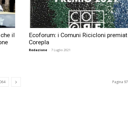
che il
Ecoforum: i Comuni Ricicloni premiat
one
Corepla
Redazione
-
7 Luglio 2021
.064
Pagina 97