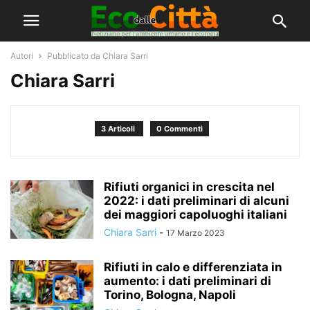
Autori
Pubblicato da Chiara Sarri
Chiara Sarri
3 Articoli
0 Commenti
Rifiuti organici in crescita nel
2022: i dati preliminari di alcuni
dei maggiori capoluoghi italiani
Chiara Sarri
-
17 Marzo 2023
Rifiuti in calo e differenziata in
aumento: i dati preliminari di
Torino, Bologna, Napoli