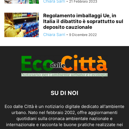
Chiara Sarri
-
21 Febbraio 2023
Regolamento imballaggi Ue, in
Italia il dibattito è soprattutto sul
deposito cauzionale
Chiara Sarri
-
9 Dicembre 2022
SU DI NOI
Eco dalle Città è un notiziario digitale dedicato all'ambiente
urbano. Nato nel febbraio 2002, offre aggiornamenti
quotidiani sulla cronaca ambientale nazionale e
internazionale e racconta le buone pratiche realizzate nei