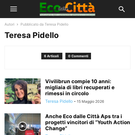
Autori
Pubblicato da Teresa Pidello
Teresa Pidello
6 Articoli
0 Commenti
Vivilibrun compie 10 anni:
migliaia di libri recuperati e
rimessi in circolo
Teresa Pidello
-
15 Maggio 2026
Anche Eco dalle Città Aps tra i
progetti vincitori di “Youth Action
Change”