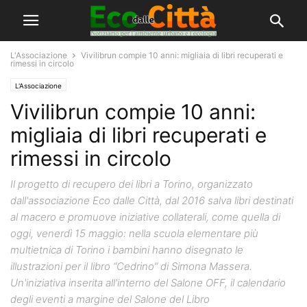
L'Associazione
Vivilibrun compie 10 anni: migliaia di libri recuperati e
rimessi in circolo
L'Associazione
Vivilibrun compie 10 anni:
migliaia di libri recuperati e
rimessi in circolo
Il progetto di recupero dei libri a Torino, organizzato
dall'associazione Eco dalle Città, dal 2016 salva libri destinati
al macero e promuove iniziative collaterali, come quella di
oggi, venerdì 15 maggio: nella scuola elementare più
multietnica di Torino i bambini hanno disegnato le
illustrazioni per il libro “Cedrino” di Simona Massera.
Un'iniziativa inserita all'interno del Salone OFF, il calendario
degli eventi a margine del Salone del Libro