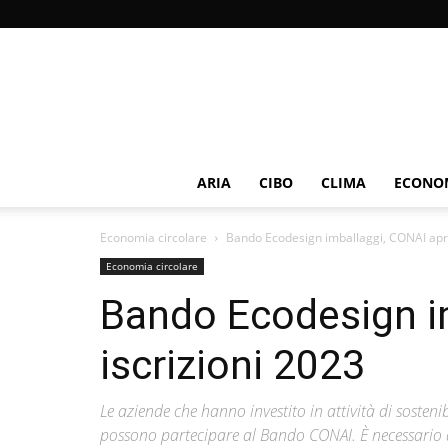
ARIA
CIBO
CLIMA
ECONOM
Economia circolare
Bando Ecodesign imballaggi, CONAI apre
Economia circolare
Bando Ecodesign im
iscrizioni 2023
Le aziende che hanno investito in attività di soste
possono partecipare al Bando CONAI. È necessario ave