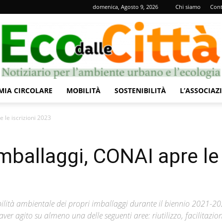
domenica, Agosto 9, 2026
Chi siamo
Cont
IA CIRCOLARE
MOBILITÀ
SOSTENIBILITÀ
L’ASSOCIAZ
Eco
 le iscrizioni 2023
ballaggi, CONAI apre le
dalle
nibilità ambientale dei propri imballaggi durante il biennio 2021-2
r agito su almeno una delle seguenti aree: riutilizzo, facilitazion