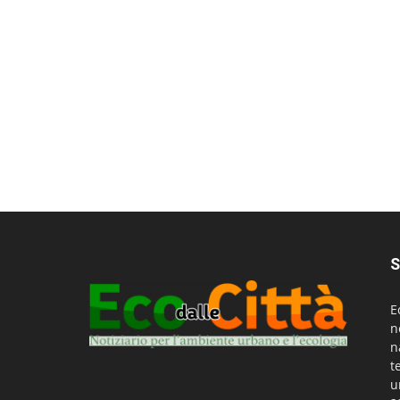
S
E
n
n
t
u