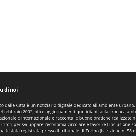
u di noi
co dalle Città è un notiziario digitale dedicato all'ambiente urbano
el febbraio 2002, offre aggiornamenti quotidiani sulla cronaca amb
azionale e internazionale e racconta le buone pratiche realizzate n
erritori per sviluppare l'economia circolare e favorire l'inclusione so
na testata registrata presso il tribunale di Torino (iscrizione n. 58 d