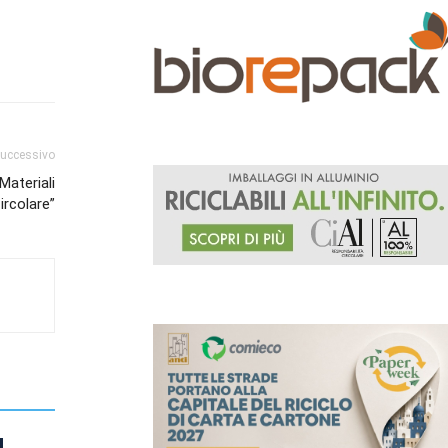
successivo
ateriali
rcolare”