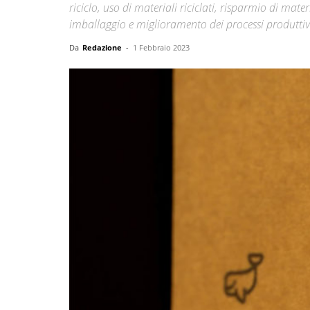
riciclo, uso di materiali riciclati, risparmio di mate
imballaggio e miglioramento dei processi produttiv
Da
Redazione
-
1 Febbraio 2023