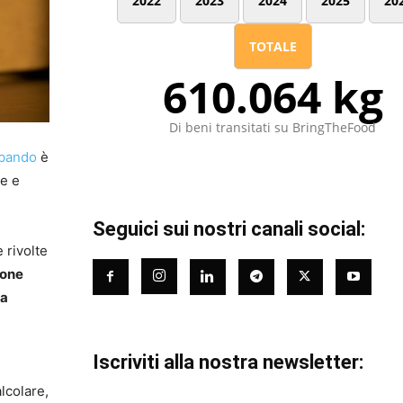
2022
2023
2024
2025
20
TOTALE
610.064 kg
Di beni transitati su BringTheFood
bando
è
ve e
Seguici sui nostri canali social:
e rivolte
zione
la
Iscriviti alla nostra newsletter:
lcolare,