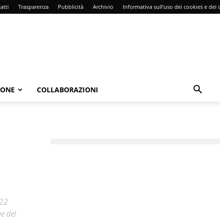
atti
Trasparenza
Pubblicità
Archivio
Informativa sull’uso dei cookies e dei d
IONE
COLLABORAZIONI
022
e del