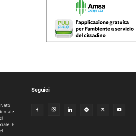
Seguici
. Nato
ientale
ei
ciale. È
el