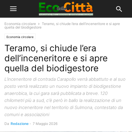
Economia circolare
Teramo, si chiude l’era dell’inceneritore e si apre
quella del biodigestore
Economia circolare
Teramo, si chiude l’era
dell’inceneritore e si apre
quella del biodigestore
L'inceneritore di contrada Carapollo verrà abbattuto e al suo
posto verrà realizzato un nuovo impianto di biodigestione
anaerobica, la cui gara sarà pubblicata a breve. 120
chilometri più a sud, c'è però in ballo la realizzazione di un
nuovo inceneritore nel territorio di Sulmona, contestato da
comuni e associazioni
Da
Redazione
-
7 Maggio 2026