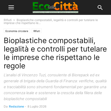
Rifiuti
Bioplastiche compostabili, legalità e controlli per tutelare le
imprese che rispettano le...
Economia circolare
Rifiuti
Bioplastiche compostabili,
legalità e controlli per tutelare
le imprese che rispettano le
regole
L'analisi di Vincenzo Tuzi, consulente di Biorepack ed ex
generale di brigata della Guardia di Finanza: verifiche, qualità
e tracciabilità sono strumenti fondamentali per garantire una
concorrenza leale e sostenere la crescita della filiera delle
bioplastiche compostabili
Da
Redazione
-
8 Luglio 2026