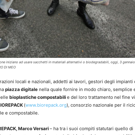
sone iniziano ad usare sacchetti in materiali alternativi o biodegradabili, oggi, 3 gennai
DRO DI MEO
azioni locali e nazionali, addetti ai lavori, gestori degli impianti 
una
piazza digitale
nella quale fornire in modo chiaro, semplice 
delle
bioplastiche compostabili
e del loro trattamento nel fine v
i BIOREPACK
(
www.biorepack.org
), consorzio nazionale per il rici
ile e compostabile.
OREPACK, Marco Versari
– ha tra i suoi compiti statutari quello di