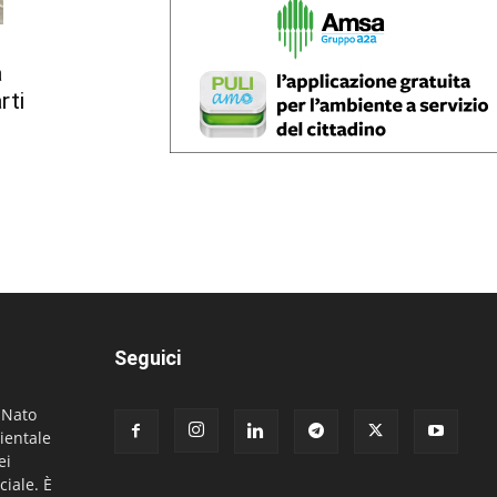
a
rti
Seguici
. Nato
ientale
ei
ciale. È