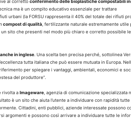
ive al corretto
conferimento delle bioplastiche compostabili i
ecnica ma è un compito educativo essenziale per trattare
ti urbani (la FORSU rappresenta il 40% del totale dei rifiuti pr
in
compost di qualità
, fertilizzante naturale estremamente utile
ere un sito che presenti nel modo più chiaro e corretto possibile l
 anche in inglese
. Una scelta ben precisa perché, sottolinea Vers
ccellenza tutta italiana che può essere mutuata in Europa. Nel
 riferimento per spiegare i vantaggi, ambientali, economici e soci
 estesa del produttore”.
 rivolta a
Imageware
, agenzia di comunicazione specializzata n
ultato è un sito che aiuta l’utente a individuare con rapidità tutte 
rmente. Cittadini, enti pubblici, aziende interessate possono c
rsi argomenti e possono così arrivare a individuare tutte le info