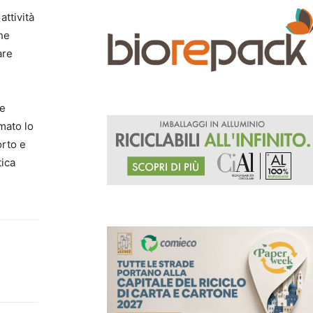
attività
che
are
le
mato lo
orto e
tica