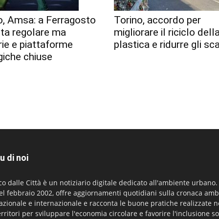
o, Amsa: a Ferragosto
Torino, accordo per
lta regolare ma
migliorare il riciclo dell
erie e piattaforme
plastica e ridurre gli sca
giche chiuse
u di noi
co dalle Città è un notiziario digitale dedicato all'ambiente urbano
el febbraio 2002, offre aggiornamenti quotidiani sulla cronaca amb
azionale e internazionale e racconta le buone pratiche realizzate n
erritori per sviluppare l'economia circolare e favorire l'inclusione so