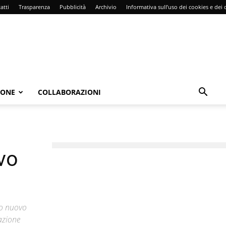
atti
Trasparenza
Pubblicità
Archivio
Informativa sull’uso dei cookies e dei d
IONE
COLLABORAZIONI
vo
uo nuovo
mazione