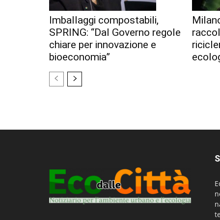
Imballaggi compostabili,
Milan
SPRING: “Dal Governo regole
racco
chiare per innovazione e
ricicl
bioeconomia”
ecolo
S
E
n
n
t