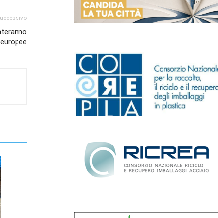
successivo
enteranno
e europee