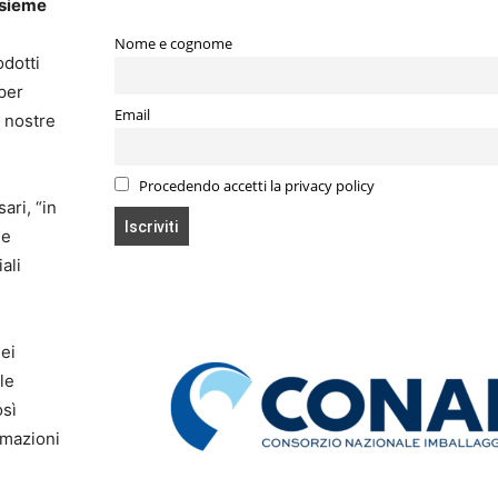
nsieme
Nome e cognome
odotti
 per
Email
e nostre
Procedendo accetti la privacy policy
ari, “in
le
ali
ei
le
osì
rmazioni