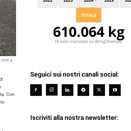
2022
2023
2024
2025
20
TOTALE
610.064 kg
Di beni transitati su BringTheFood
o 2010, a
Seguici sui nostri canali social:
di
e
ita. Con
clo
Iscriviti alla nostra newsletter: