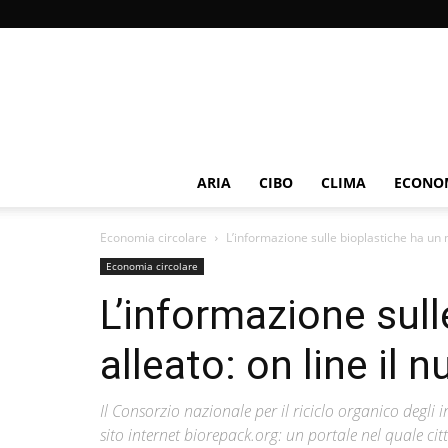
ARIA
CIBO
CLIMA
ECONOM
Economia circolare
L’informazione sulle bioplastiche ha un nu
Economia circolare
L’informazione sul
alleato: on line il
Il Consorzio nazionale per il riciclo organico degli
sito internet biorepack.org: un portale nel quale citt