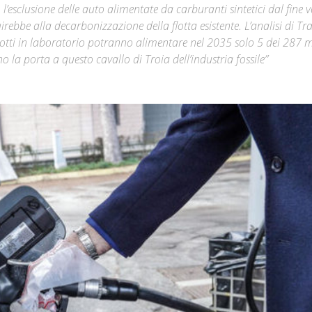
’esclusione delle auto alimentate da carburanti sintetici dal fine 
rebbe alla decarbonizzazione della flotta esistente. L’analisi di Tr
Città
dotti in laboratorio potranno alimentare nel 2035 solo 5 dei 287 m
ano la porta a questo cavallo di Troia dell’industria fossile”