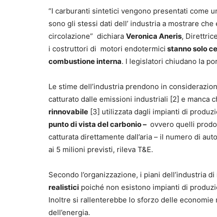
“I carburanti sintetici vengono presentati come u
sono gli stessi dati dell’ industria a mostrare ch
circolazione” dichiara
Veronica Aneris
, Direttric
i costruttori di motori endotermici
stanno solo cer
combustione interna
. I legislatori chiudano la po
Le stime dell’industria prendono in considerazion
catturato dalle emissioni industriali [2] e manca c
rinnovabile
[3] utilizzata dagli impianti di prod
punto di vista del carbonio –
ovvero quelli prodot
catturata direttamente dall’aria – il numero di a
ai 5 milioni previsti, rileva T&E.
Secondo l’organizzazione, i piani dell’industria di
realistici
poiché non esistono impianti di produzio
Inoltre si rallenterebbe lo sforzo delle economie 
dell’energia.