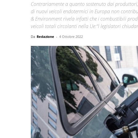
Contrariamente a quanto sostenuto dai produttori, l
di nuovi veicoli endotermici in Europa non contribui
& Environment rivela infatti che i combustibili pro
veicoli totali circolanti nella Ue:“I legislatori chiud
Da
Redazione
-
4 Ottobre 2022