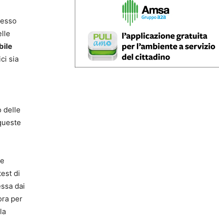
pesso
elle
bile
ci sia
 delle
 queste
le
test di
ssa dai
ra per
la