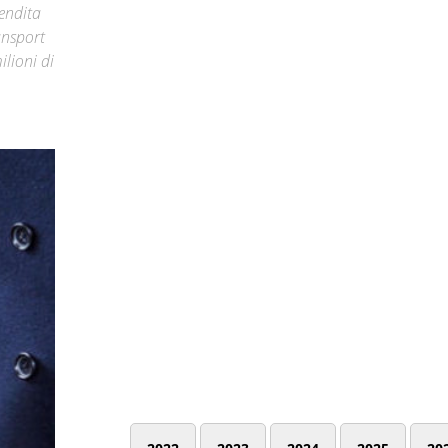
vendita
ansport
ilioni di