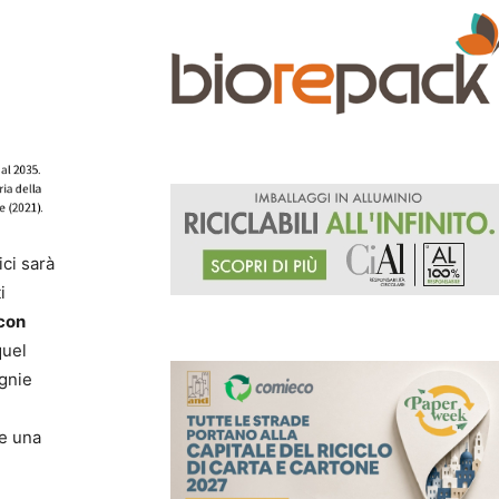
ici sarà
i
 con
quel
agnie
re una