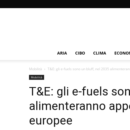
ARIA
CIBO
CLIMA
ECONOM
Mobilità
T&E: gli e-fuels sono un bluff, nel 2035 alimenteran
Mobilità
T&E: gli e-fuels so
alimenteranno appe
europee