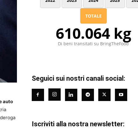
2022
2023
2024
2025
20
TOTALE
610.064 kg
Di beni transitati su BringTheFood
Seguici sui nostri canali social:
e auto
ria
a deroga
Iscriviti alla nostra newsletter: