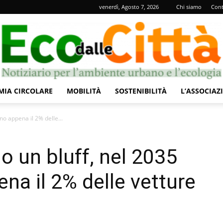
venerdì, Agosto 7, 2026
Chi siamo
Cont
IA CIRCOLARE
MOBILITÀ
SOSTENIBILITÀ
L’ASSOCIAZ
Eco
no appena il 2% delle...
no un bluff, nel 2035
na il 2% delle vetture
dalle