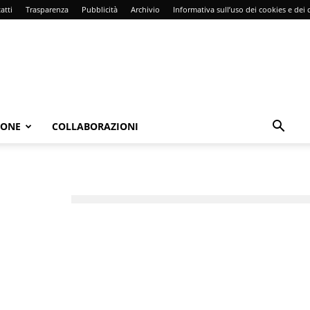
atti
Trasparenza
Pubblicità
Archivio
Informativa sull’uso dei cookies e dei d
IONE
COLLABORAZIONI