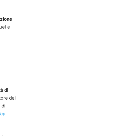
azione
fuel e
a
à di
tore dei
 di
 by