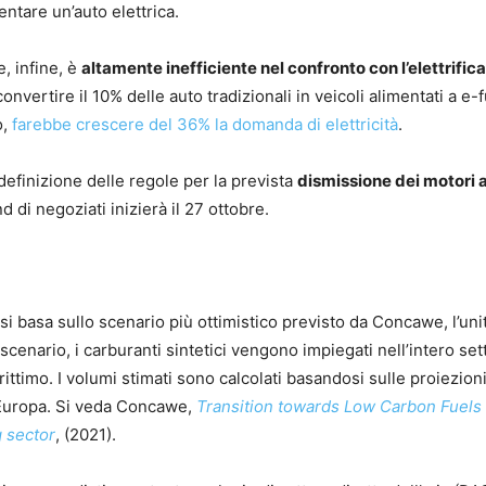
ntare un’auto elettrica.
e, infine, è
altamente inefficiente nel confronto con l’elettrific
 convertire il 10% delle auto tradizionali in veicoli alimentati a e-
o,
farebbe crescere del 36% la domanda di elettricità
.
definizione delle regole per la prevista
dismissione dei motori 
d di negoziati inizierà il 27 ottobre.
si basa sullo scenario più ottimistico previsto da Concawe, l’unit
 scenario, i carburanti sintetici vengono impiegati nell’intero set
ittimo. I volumi stimati sono calcolati basandosi sulle proiezioni
n Europa. Si veda Concawe,
Transition towards Low Carbon Fuels
 sector
, (2021).