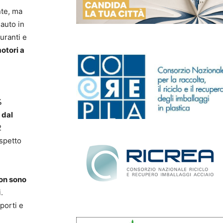
nte, ma
 auto in
buranti e
motori a
%
 dal
2
ispetto
on sono
.
porti e