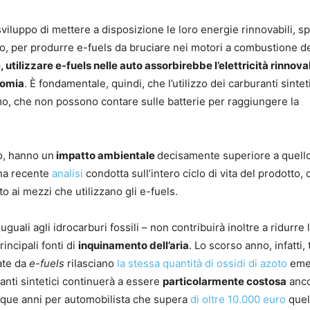
sviluppo di mettere a disposizione le loro energie rinnovabili, s
rno, per produrre e-fuels da bruciare nei motori a combustione d
 utilizzare e-fuels nelle auto assorbirebbe l’elettricità rinnova
nomia
. È fondamentale, quindi, che l’utilizzo dei carburanti sinteti
imo, che non possono contare sulle batterie per raggiungere la
ro, hanno un
impatto ambientale
decisamente superiore a quello
 una recente
analisi
condotta sull’intero ciclo di vita del prodotto,
to ai mezzi che utilizzano gli e-fuels.
uali agli idrocarburi fossili – non contribuirà inoltre a ridurre 
incipali fonti di
inquinamento dell’aria
. Lo scorso anno, infatti, 
ate da
e-fuels
rilasciano
la stessa quantità di ossidi di azoto
eme
uranti sintetici continuerà a essere
particolarmente costosa
anco
inque anni per automobilista che supera
di oltre 10.000 euro
quel