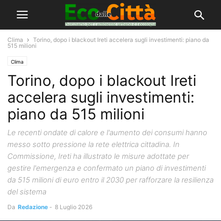
Clima
Torino, dopo i blackout Ireti accelera sugli investimenti: piano da
515 milioni
Clima
Torino, dopo i blackout Ireti
accelera sugli investimenti:
piano da 515 milioni
Le recenti ondate di calore e l'aumento dei consumi hanno
messo sotto pressione la rete elettrica cittadina. In
Commissione, Ireti ha illustrato le misure adottate per
gestire l'emergenza e confermato un piano di investimenti
da 515 milioni di euro entro il 2030 per rafforzare la resilienza
del sistema
Da
Redazione
-
8 Luglio 2026