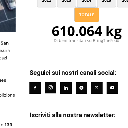
2022
2023
2024
2025
20
TOTALE
610.064 kg
Di beni transitati su BringTheFood
e
San
isura
pazi
Seguici sui nostri canali social:
neo
olizione
Iscriviti alla nostra newsletter:
e
139