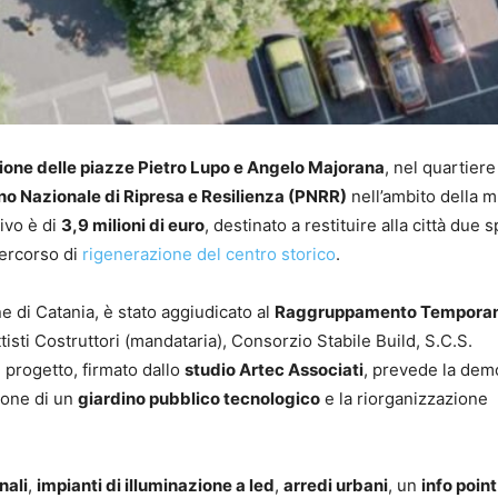
zione delle piazze Pietro Lupo e Angelo Majorana
, nel quartier
no Nazionale di Ripresa e Resilienza (PNRR)
nell’ambito della m
ivo è di
3,9 milioni di euro
, destinato a restituire alla città due s
 percorso di
rigenerazione del centro storico
.
 di Catania, è stato aggiudicato al
Raggruppamento Tempora
sti Costruttori (mandataria), Consorzio Stabile Build, S.C.S.
 Il progetto, firmato dallo
studio Artec Associati
, prevede la dem
zione di un
giardino pubblico tecnologico
e la riorganizzazione
nali
,
impianti di illuminazione a led
,
arredi urbani
, un
info point