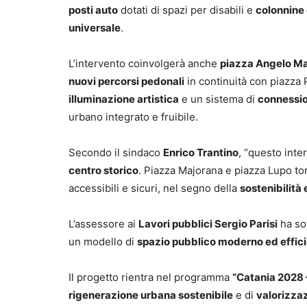
posti auto
dotati di spazi per disabili e
colonnine 
universale
.
L’intervento coinvolgerà anche
piazza Angelo M
nuovi percorsi pedonali
in continuità con piazza P
illuminazione artistica
e un sistema di
connessio
urbano integrato e fruibile.
Secondo il sindaco
Enrico Trantino
, “questo int
centro storico
. Piazza Majorana e piazza Lupo to
accessibili e sicuri, nel segno della
sostenibilità
L’assessore ai
Lavori pubblici Sergio Parisi
ha sot
un modello di
spazio pubblico moderno ed effic
Il progetto rientra nel programma
“Catania 2028 –
rigenerazione urbana sostenibile
e di
valorizzaz