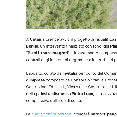
A
Catania
prende avvio il progetto di
riqualifica
Berillo
, un intervento finanziato con fondi del
Pia
“Piani Urbani Integrati”
. L’investimento compless
centrali oggi in stato di degrado e a inserirli nel
L’appalto, curato da
Invitalia
per conto del Comune
d’Impresa
composto da Consorzio Stabile Progetti
Costruzioni Edili s.r.l., Vica s.r.l. e Costruire s.r.l.
della
palestra dismessa Pietro Lupo
, la realizza
complessiva dell’area di sosta.
La
nuova configurazione
includerà
percorsi pedo