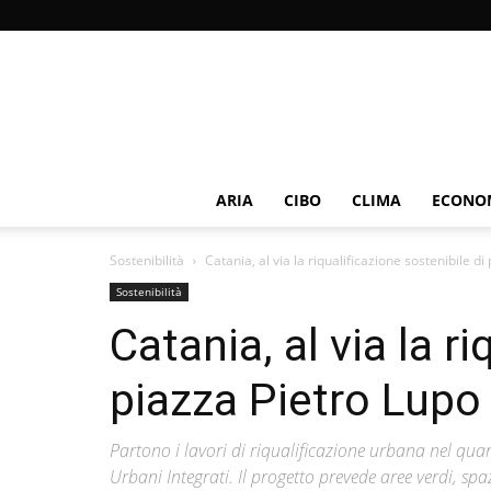
ARIA
CIBO
CLIMA
ECONOM
Sostenibilità
Catania, al via la riqualificazione sostenibile di
Sostenibilità
Catania, al via la r
piazza Pietro Lupo
Partono i lavori di riqualificazione urbana nel quar
Urbani Integrati. Il progetto prevede aree verdi, spa