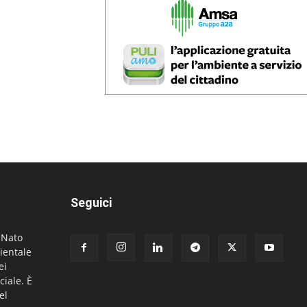
Seguici
. Nato
ientale
ei
ciale. È
el