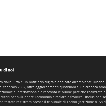
u di noi
co dalle Città è un notiziario digitale dedicato all'ambiente urbano
el febbraio 2002, offre aggiornamenti quotidiani sulla cronaca amb
azionale e internazionale e racconta le buone pratiche realizzate n
erritori per sviluppare l'economia circolare e favorire l'inclusione so
na testata registrata presso il tribunale di Torino (iscrizione n. 58 d