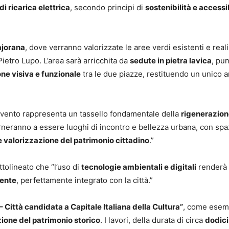
di ricarica elettrica
, secondo principi di
sostenibilità e accessib
ajorana
, dove verranno valorizzate le aree verdi esistenti e reali
ietro Lupo. L’area sarà arricchita da
sedute in pietra lavica
, pun
ne visiva e funzionale
tra le due piazze, restituendo un unico 
ervento rappresenta un tassello fondamentale della
rigenerazion
rneranno a essere luoghi di incontro e bellezza urbana, con spaz
 e valorizzazione del patrimonio cittadino
.”
tolineato che “l’uso di
tecnologie ambientali e digitali
renderà 
iente
, perfettamente integrato con la città.”
 Città candidata a Capitale Italiana della Cultura”
, come esem
ione del patrimonio storico
. I lavori, della durata di circa
dodici