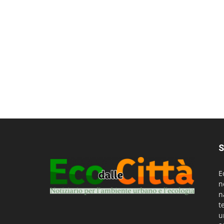
S
E
n
n
t
u