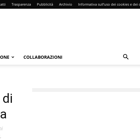
atti
Trasparenza
Pubblicità
Archivio
Informativa sull’uso dei cookies e dei d
IONE
COLLABORAZIONI
 di
na
ni
,