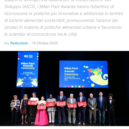
Sviluppo (AICS), i Milan Pact Awards hanno l’obiettivo di
riconoscere le pratiche più innovative e ambiziose in termini
di sistemi alimentari sostenibili, promuovendo l'azione dei
sindaci in materia di politiche alimentari urbane e favorendo
lo scambio di conoscenze tra le città
Da
Redazione
-
16 Ottobre 2025