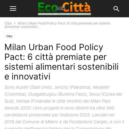
Cibo
Milan Urban Food Policy Pact: 6 città premiate per sistemi
alimentari sostenibili...
Cibo
Milan Urban Food Policy
Pact: 6 città premiate per
sistemi alimentari sostenibili
e innovativi
Sono Austin (Stati Uniti), Jericho (Palestina), Medellin
(Colombia), Ouagadougou (Burkina Faso), Seoul (Corea del
Sud), Vantaa (Finlandia) le città vincitrici dei Milan Pact
Awards 2025: i loro progetti si sono distinti tra oltre 340
candidature presentate per l’edizione 2025. Lanciati nel
2016 dal Comune di Milano e da Fondazione Cariplo, e con il
supporto dell’Agenzia Italiana per la Cooperazione allo