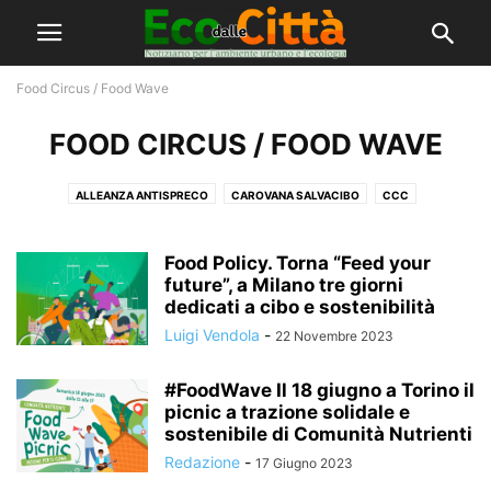
Food Circus / Food Wave
FOOD CIRCUS / FOOD WAVE
ALLEANZA ANTISPRECO
CAROVANA SALVACIBO
CCC
FOOD CIRCUS / FOOD WAVE
FOOD PRIDE
GIOVANI IN TRANSIZIONE!
MILANO SALVACIBO
QUARTIER CIRCOLARE
REPOPP
Food Policy. Torna “Feed your
SABATO SALVACIBO
SABATO SALVACIBO LIVE
future”, a Milano tre giorni
SENTINELLE DEI RIFIUTI
dedicati a cibo e sostenibilità
VIVILIBRON
Luigi Vendola
-
22 Novembre 2023
#FoodWave Il 18 giugno a Torino il
picnic a trazione solidale e
sostenibile di Comunità Nutrienti
Redazione
-
17 Giugno 2023