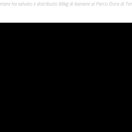
entare ha salvato e distribuito 88kg di banane al Parco Dora di To
Città