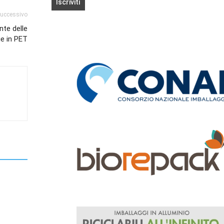
successivo
nte delle
ie in PET