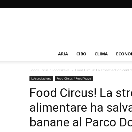
ARIA
CIBO
CLIMA
ECONOM
Food Circus / Food Wave
Food Circus! La street action contr
L'Associazione
Food Circus / Food Wave
Food Circus! La str
alimentare ha salva
banane al Parco Do