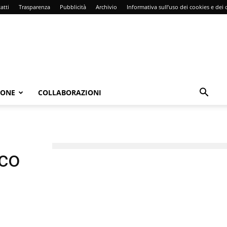
atti
Trasparenza
Pubblicità
Archivio
Informativa sull’uso dei cookies e dei d
IONE
COLLABORAZIONI
eco