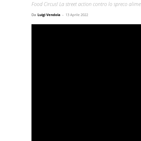
Food Circus! La street action contro lo spreco alim
Da
Luigi Vendola
-
13 Aprile 2022