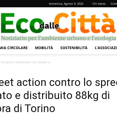
domenica, Agosto 9, 2026
Chi siamo
Cont
IA CIRCOLARE
MOBILITÀ
SOSTENIBILITÀ
L’ASSOCIAZ
Eco
o lo spreco alimentare ha salvato e...
eet action contro lo spr
to e distribuito 88kg di
dalle
ra di Torino