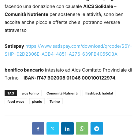
facendo una donazione con causale
AICS Solidale –
Comunità Nutriente
per sostenere le attività, sono ben
accolte anche piccole offerte che si potranno versare
attraverso
Satispay
https://www.satispay.com/download/qrcode/S6Y-
SHP–02D2306E-ACB4-4851-A276-639FB4055C3A
bonifico bancario
intestato ad Aics Comitato Provinciale di
Torino –
IBAN: IT47 B02008 01046 000100122974
.
TAG
aics torino
Comunità Nutrienti
flashback habitat
food wave
picnic
Torino