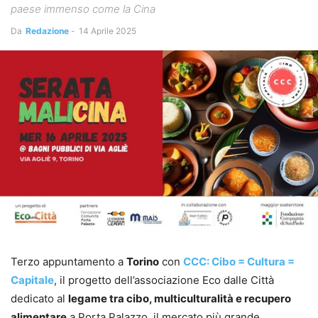
paese immenso come la Cina
Da
Redazione
-
14 Aprile 2025
Terzo appuntamento a
Torino
con
CCC: Cibo = Cultura =
Capitale
, il progetto dell’associazione Eco dalle Città
dedicato al
legame tra cibo, multiculturalità e recupero
alimentare
a Porta Palazzo, il mercato più grande