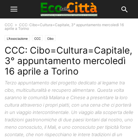
CCC
CCC: Cibo=Cultura=Capitale, 3° appuntamento mercoledì 16
aprile a Torino
L'Associazione
CCC
Cibo
CCC: Cibo=Cultura=Capitale,
3° appuntamento mercoledì
16 aprile a Torino
Terzo appuntamento del progetto dedicato al legame tra
cibo, multiculturalità e recupero alimentare. Questa volta
saranno le comunità Maliana e Cinese a presentare la loro
cultura attraverso i propri piatti, con una cena che ci porterà
in un viaggio intercontinentale. Un viaggio alla scoperta delle
tradizioni gastronomiche di due paesi lontani dal nostro, uno
meno conosciuto, il Mali, e uno conosciuto per tipicità forse
scontate, che non rispecchiano le intere tradizioni di un