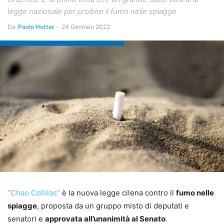
legge nazionale per proibire il fumo nelle spiagge
Da
Paolo Hutter
-
24 Gennaio 2022
“Chao Collilas”
è la nuova legge cilena contro il
fumo nelle
spiagge
, proposta da un gruppo misto di deputati e
senatori e
approvata all’unanimità al Senato
.