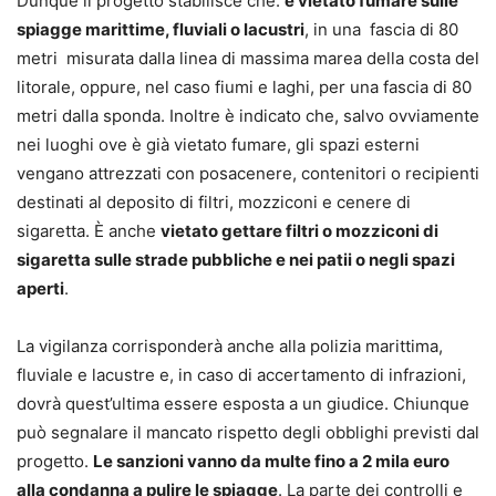
Dunque il progetto stabilisce che:
è vietato fumare sulle
spiagge marittime, fluviali o lacustri
, in una fascia di 80
metri misurata dalla linea di massima marea della costa del
litorale, oppure, nel caso fiumi e laghi, per una fascia di 80
metri dalla sponda. Inoltre è indicato che, salvo ovviamente
nei luoghi ove è già vietato fumare, gli spazi esterni
vengano attrezzati con posacenere, contenitori o recipienti
destinati al deposito di filtri, mozziconi e cenere di
sigaretta. È anche
vietato gettare filtri o mozziconi di
sigaretta sulle strade pubbliche e nei patii o negli spazi
aperti
.
La vigilanza corrisponderà anche alla polizia marittima,
fluviale e lacustre e, in caso di accertamento di infrazioni,
dovrà quest’ultima essere esposta a un giudice. Chiunque
può segnalare il mancato rispetto degli obblighi previsti dal
progetto.
Le sanzioni vanno da multe fino a 2 mila euro
alla condanna a pulire le spiagge
. La parte dei controlli e