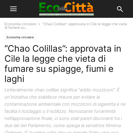
Economia circolare
“Chao Colillas”: approvata in Cile la legge che vieta
di fumare su...
Economia circolare
“Chao Colillas”: approvata in
Cile la legge che vieta di
fumare su spiagge, fiumi e
laghi
Letteralmente chao colillas significa "addio mozziconi". È
un’iniziativa che stabilisce misure per evitare la
contaminazione ambientale con mozziconi di sigaretta e ne
facilita il riciclaggio o il riutilizzo. Nonostante l’unanimità
nell’approvazione finale, ci sono stati pareri discoranti tra i
due lati del Parlamento, come spiega la senatrice Ximena
Órdenes. E' la prima volta che un grande Stato vara una