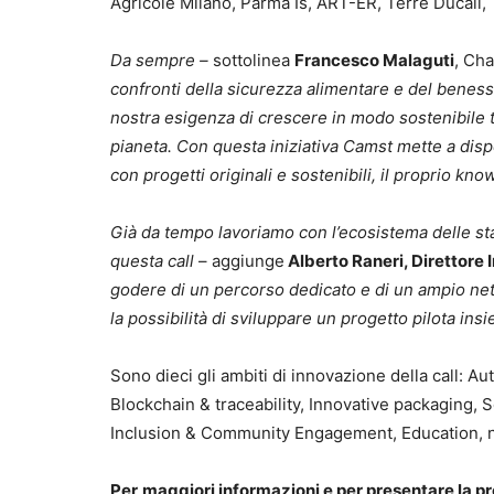
Agricole Milano, Parma Is, ART-ER, Terre Ducali
Da sempre –
sottolinea
Francesco Malaguti
, Ch
confronti della sicurezza alimentare e del beness
nostra esigenza di crescere in modo sostenibile tr
pianeta. Con questa iniziativa Camst mette a dis
con progetti originali e sostenibili, il proprio 
Già da tempo lavoriamo con l’ecosistema delle sta
questa call
– aggiunge
Alberto Raneri, Direttore
godere di un percorso dedicato e di un ampio netw
la possibilità di sviluppare un progetto pilota in
Sono dieci gli ambiti di innovazione della call: 
Blockchain & traceability, Innovative packaging, 
Inclusion & Community Engagement, Education, nu
Per
maggiori informazioni e per presentare la p