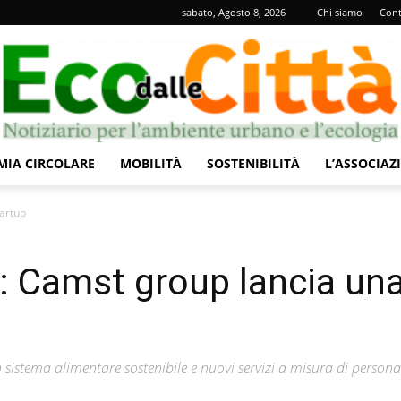
sabato, Agosto 8, 2026
Chi siamo
Cont
IA CIRCOLARE
MOBILITÀ
SOSTENIBILITÀ
L’ASSOCIAZ
Eco
tartup
: Camst group lancia un
dalle
n sistema alimentare sostenibile e nuovi servizi a misura di persona