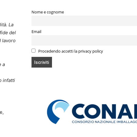
Nome e cognome
ità. La
Email
fide del
l lavoro
Procedendo accetti la privacy policy
e a
infatti
e,