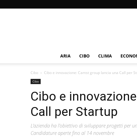
ARIA
CIBO
CLIMA
ECONOM
Cibo
Cibo e innovazione: Camst group lancia una Call per S
Cibo
Cibo e innovazione
Call per Startup
L’azienda ha l’obiettivo di sviluppare progetti per u
Candidature aperte fino al 14 novembre