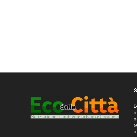
S
E
n
n
t
u