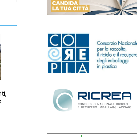
ti,
o