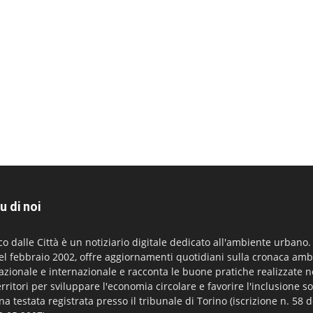
u di noi
co dalle Città è un notiziario digitale dedicato all'ambiente urbano
el febbraio 2002, offre aggiornamenti quotidiani sulla cronaca amb
azionale e internazionale e racconta le buone pratiche realizzate n
erritori per sviluppare l'economia circolare e favorire l'inclusione so
na testata registrata presso il tribunale di Torino (iscrizione n. 58 d