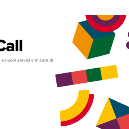
Città