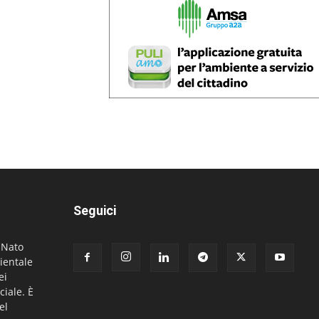
Seguici
. Nato
ientale
ei
ciale. È
el