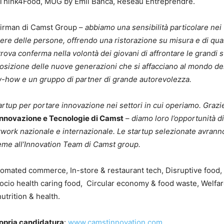
, Think4Food, MUG by Emil Banca, Réseau Entreprendre.
airman di Camst Group –
abbiamo una sensibilità particolare nei
ere delle persone, offrendo una ristorazione su misura e di qual
ova conferma nella volontà dei giovani di affrontare le grandi s
posizione delle nuove generazioni che si affacciano al mondo de
know-how e un gruppo di partner di grande autorevolezza.
rtup per portare innovazione nei settori in cui operiamo. Grazi
 Innovazione e Tecnologie di Camst
–
diamo loro l’opportunità di
ork nazionale e internazionale. Le startup selezionate avranno 
sieme all’Innovation Team di Camst group.
Automated commerce, In-store & restaurant tech, Disruptive food,
Socio health caring food, Circular economy & food waste, Welfar
trition & health.
ropria candidatura
:
www.camstinnovation.com