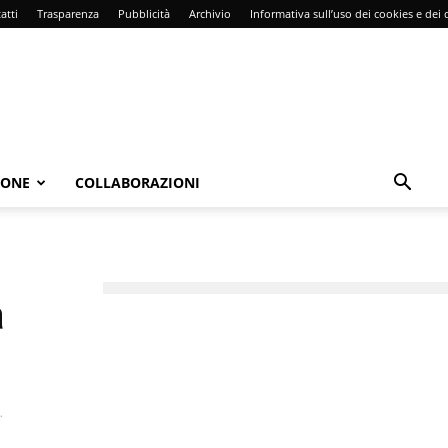
atti
Trasparenza
Pubblicità
Archivio
Informativa sull’uso dei cookies e dei d
IONE
COLLABORAZIONI
a
.