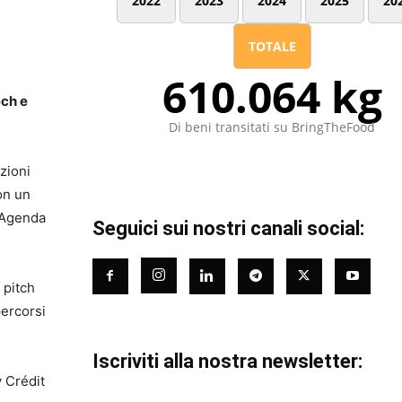
2022
2023
2024
2025
20
TOTALE
610.064 kg
ech e
Di beni transitati su BringTheFood
uzioni
on un
l’Agenda
Seguici sui nostri canali social:
 pitch
percorsi
Iscriviti alla nostra newsletter:
 Crédit