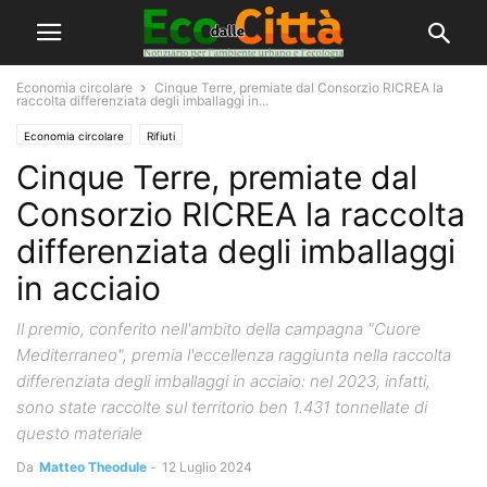
Economia circolare
Cinque Terre, premiate dal Consorzio RICREA la
raccolta differenziata degli imballaggi in...
Economia circolare
Rifiuti
Cinque Terre, premiate dal
Consorzio RICREA la raccolta
differenziata degli imballaggi
in acciaio
Il premio, conferito nell'ambito della campagna "Cuore
Mediterraneo", premia l'eccellenza raggiunta nella raccolta
differenziata degli imballaggi in acciaio: nel 2023, infatti,
sono state raccolte sul territorio ben 1.431 tonnellate di
questo materiale
Da
Matteo Theodule
-
12 Luglio 2024