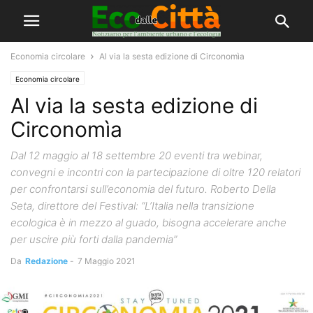
Economia circolare
Al via la sesta edizione di Circonomìa
Economia circolare
Al via la sesta edizione di
Circonomìa
Dal 12 maggio al 18 settembre 20 eventi tra webinar,
convegni e incontri con la partecipazione di oltre 120 relatori
per confrontarsi sull’economia del futuro. Roberto Della
Seta, direttore del Festival: “L’Italia nella transizione
ecologica è in mezzo al guado, bisogna accelerare anche
per uscire più forti dalla pandemia”
Da
Redazione
-
7 Maggio 2021