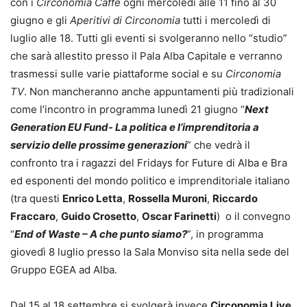
con i
Circonomia Caffè
ogni mercoledì alle 11 fino al 30
giugno e gli
Aperitivi di Circonomia
tutti i mercoledì di
luglio alle 18. Tutti gli eventi si svolgeranno nello “studio”
che sarà allestito presso il Pala Alba Capitale e verranno
trasmessi sulle varie piattaforme social e su
Circonomia
TV
. Non mancheranno anche appuntamenti più tradizionali
come l’incontro in programma lunedì 21 giugno “
Next
Generation EU Fund- La politica e l’imprenditoria a
servizio delle prossime generazioni
” che vedrà il
confronto tra i ragazzi del Fridays for Future di Alba e Bra
ed esponenti del mondo politico e imprenditoriale italiano
(tra questi
Enrico Letta
,
Rossella Muroni
,
Riccardo
Fraccaro
,
Guido Crosetto
,
Oscar Farinetti
) o il convegno
“
End of Waste – A che punto siamo?
”, in programma
giovedì 8 luglio presso la Sala Monviso sita nella sede del
Gruppo EGEA ad Alba.
Dal 15 al 18 settembre si svolgerà invece
Circonomia Live
,