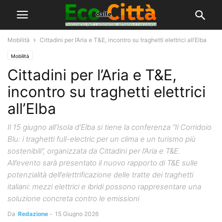
Mobilità
Cittadini per l’Aria e T&E, incontro su traghetti elettrici all’Elba
Mobilità
Cittadini per l’Aria e T&E,
incontro su traghetti elettrici
all’Elba
Il 15 giugno all’Isola d’Elba si tiene la conferenza “Il Corridoio
Blu: i traghetti full-electric per un clima e un turismo più
sostenibili”, organizzata da Cittadini per l’Aria e T&E.
All’evento sarà presentato il nuovo rapporto di T&E sulle
potenzialità dell’elettrificazione delle tratte dei traghetti
italiani: mezzi elettrici e ibridi possono rappresentare una
soluzione concreta contro le emissioni
Da
Redazione
-
15 Giugno 2026