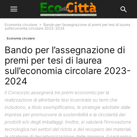
Economia circolare
Bando per l’assegnazione di premi per tesi di laurea
sull’economia circolare 2023-2024
Economia circolare
Bando per l’assegnazione di
premi per tesi di laurea
sull’economia circolare 2023-
2024
Il Consorzio assegnerà tre premi economici per la
realizzazione di altrettante tesi incentrate su temi che
includono, a titolo esemplificativo, le strategie adottate dalle
imprese per promuovere la sostenibilità e la circolarità dei
prodotti e/o degli imballaggi. Inoltre, si valuterà l'innovazione
tecnologica nei settori del riciclo e del recupero dei materiali,
le strategie di decarbonizzazione delle imprese, il packaging